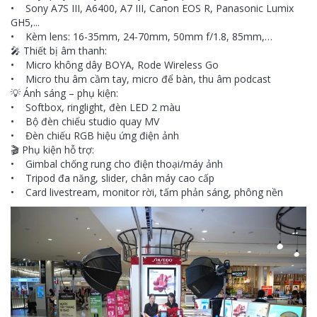
• Sony A7S III, A6400, A7 III, Canon EOS R, Panasonic Lumix
GH5,...
• Kèm lens: 16-35mm, 24-70mm, 50mm f/1.8, 85mm,…
🎤 Thiết bị âm thanh:
• Micro không dây BOYA, Rode Wireless Go
• Micro thu âm cầm tay, micro để bàn, thu âm podcast
💡 Ánh sáng – phụ kiện:
• Softbox, ringlight, đèn LED 2 màu
• Bộ đèn chiếu studio quay MV
• Đèn chiếu RGB hiệu ứng điện ảnh
🎬 Phụ kiện hỗ trợ:
• Gimbal chống rung cho điện thoại/máy ảnh
• Tripod đa năng, slider, chân máy cao cấp
• Card livestream, monitor rời, tấm phản sáng, phông nền