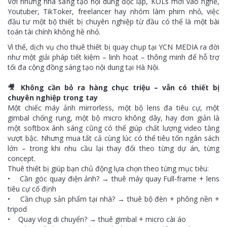
Với những nhà sáng tạo nội dung độc lập, KOLs mới vào nghề,
Youtuber, TikToker, freelancer hay nhóm làm phim nhỏ, việc
đầu tư một bộ thiết bị chuyên nghiệp từ đầu có thể là một bài
toán tài chính không hề nhỏ.
Vì thế, dịch vụ cho thuê thiết bị quay chụp tại YCN MEDIA ra đời
như một giải pháp tiết kiệm – linh hoạt – thông minh để hỗ trợ
tối đa cộng đồng sáng tạo nội dung tại Hà Nội.
🎥 Không cần bỏ ra hàng chục triệu – vẫn có thiết bị
chuyên nghiệp trong tay
Một chiếc máy ảnh mirrorless, một bộ lens đa tiêu cự, một
gimbal chống rung, một bộ micro không dây, hay đơn giản là
một softbox ánh sáng cũng có thể giúp chất lượng video tăng
vượt bậc. Nhưng mua tất cả cùng lúc có thể tiêu tốn ngân sách
lớn – trong khi nhu cầu lại thay đổi theo từng dự án, từng
concept.
Thuê thiết bị giúp bạn chủ động lựa chọn theo từng mục tiêu:
• Cần góc quay điện ảnh? → thuê máy quay Full-frame + lens
tiêu cự cố định
• Cần chụp sản phẩm tại nhà? → thuê bộ đèn + phông nền +
tripod
• Quay vlog di chuyển? → thuê gimbal + micro cài áo