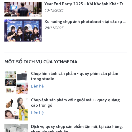
Year End Party 2025 – Khi Khoảnh Khắc Trở Thành Dấu Ấn | Gói Ưu Đãi Tháng 12 Từ YCN Media
13/12/2025
Xu hướng chụp ảnh photobooth tại các sự kiện hiện nay
28/11/2025
MỘT SỐ DỊCH VỤ CỦA YCNMEDIA
Chụp hình ảnh sản phẩm - quay phim sản phẩm
trong studio
Liên hệ
Chụp ảnh sản phẩm với người mẫu - quay quảng
cáo trọn gói
Liên hệ
Dịch vụ quay chụp sản phẩm tận nơi, tại cửa hàng,
shop, doanh nghiệp…