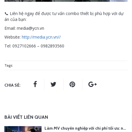
📞 Liên hệ ngay để được tư vấn combo thiết bị phù hợp với dự
án của bạn:
Email: media@ycn.vn
Website:
http://media.ycn.vn//
Tel: 0927102666 – 0982893560
Tags:
CHIA SẺ:
BÀI VIẾT LIÊN QUAN
Làm MV chuyên nghiệp với chi phí tối ưu: nên chọn quay thực tế hay video AI?