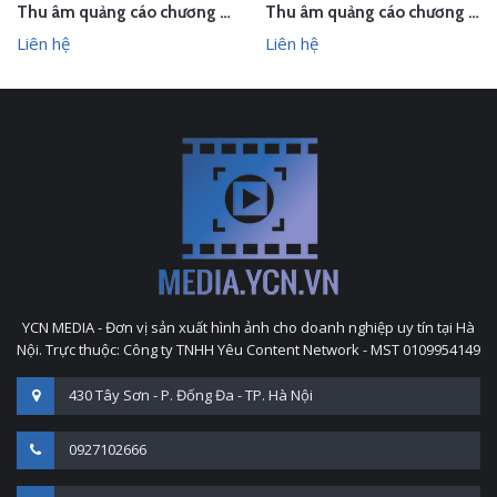
Thu âm quảng cáo chương trình mừng 30/4-1/5 cho Thời trang Owen
Thu âm quảng cáo chương trình Xuân – Hè 2026 của Owen Bắc Giang
Liên hệ
Liên hệ
YCN MEDIA - Đơn vị sản xuất hình ảnh cho doanh nghiệp uy tín tại Hà
Nội. Trực thuộc: Công ty TNHH Yêu Content Network - MST 0109954149
430 Tây Sơn - P. Đống Đa - TP. Hà Nội
0927102666