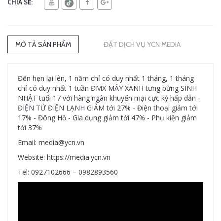
CHIA SẺ:
MÔ TẢ SẢN PHẨM
ĐẶT DỊCH VỤ YCN MEDIA
Đến hẹn lại lên, 1 năm chỉ có duy nhất 1 tháng, 1 tháng
chỉ có duy nhất 1 tuần ĐMX MÁY XANH tưng bừng SINH
NHẬT tuổi 17 với hàng ngàn khuyến mại cực kỳ hấp dẫn -
ĐIỆN TỬ ĐIỆN LẠNH GIẢM tới 27% - Điện thoại giảm tới
17% - Đông Hồ - Gia dụng giảm tới 47% - Phụ kiện giảm
tới 37%
Email: media@ycn.vn
Website: https://media.ycn.vn
Tel: 0927102666 – 0982893560