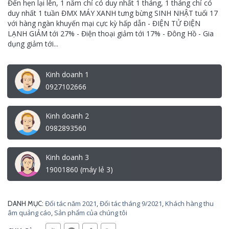
Đến hẹn lại lên, 1 năm chỉ có duy nhất 1 tháng, 1 tháng chỉ có
duy nhất 1 tuần ĐMX MÁY XANH tưng bừng SINH NHẬT tuổi 17
với hàng ngàn khuyến mại cực kỳ hấp dẫn - ĐIỆN TỬ ĐIỆN
LẠNH GIẢM tới 27% - Điện thoại giảm tới 17% - Đông Hồ - Gia
dụng giảm tới...
Kinh doanh 1
0927102666
Kinh doanh 2
0982893560
Kinh doanh 3
19001860 (máy lẻ 3)
Đối tác năm 2021
,
Đối tác tháng 9/2021
,
Khách hàng thu
DANH MỤC:
âm quảng cáo
,
Sản phẩm của chúng tôi