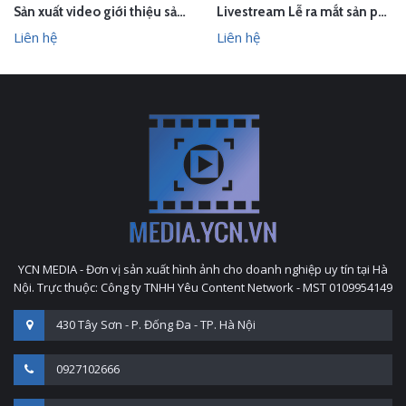
Sản xuất video giới thiệu sản phẩm Audio Âm thanh Arirang Vietnam
Livestream Lễ ra mắt sản phẩm Pink Beauty Herbs
Liên hệ
Liên hệ
YCN MEDIA - Đơn vị sản xuất hình ảnh cho doanh nghiệp uy tín tại Hà
Nội. Trực thuộc: Công ty TNHH Yêu Content Network - MST 0109954149
430 Tây Sơn - P. Đống Đa - TP. Hà Nội
0927102666