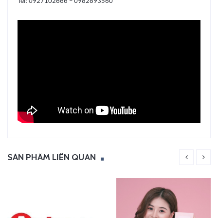
Tel: 0927102666 – 0982893560
SẢN PHẨM LIÊN QUAN