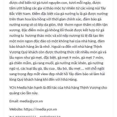
được chế biến từ gà tươi nguyên con, tươi mỗi ngày, được
tẩm ướt bằng các gia vị thảo mộc tự nhiên từ các vùng núi Tây
Bắc Việt Nam. Điểm đặc biệt của gà nướng lu là gà được nướng
trên than hoa lửa hồng với thời gian chính xác, đảm bảo gà
nướng xong sẽ có lớp da giòn, thịt thơm ngon thấm vị đến tận
xương. Đặc điểm món gà không lối thoát được kết hợp từ gà
nướng lu hương thảo mộc và xôi nếp nương tú lệ đã tạo lên
một món ngon độc đáo có một không hai của nhà hàng, đảm
bảo khách hàng ăn là nhớ. Ngoài ra đến với nhà hàng Thịnh
Vượng Quý khách còn được thưởng thức rất nhiều món gà và
lẩu ngon như gà mẹt, đặc biệt, gà mẹt 9 món, gà mẹt 7 món,
gà chiên mắm, gà rang muối, gà nướng mắc khén, gà nướng
ngũ vị, các loại lẩu gà, lẩu cua , lẩu bò, lẩu mẹt ... với chỗ ngồi
sang trọng đẹp mắt view đẹp nhất hồ Tây đảm bảo sẽ làm hài
lòng Quý khách hàng khi đến với Nhà Hàng.
YCN Media hân hạnh là đối tác của Nhà hàng Thịnh Vượng cho
quảng cáo lần này.
Email: media@ycn.vn
Website: https://media.ycn.vn