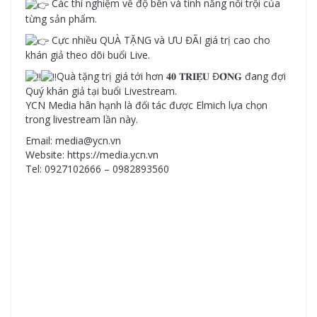
Các thí nghiệm về độ bền và tính năng nổi trội của
từng sản phẩm.
Cực nhiều QUÀ TẶNG và ƯU ĐÃI giá trị cao cho
khán giả theo dõi buổi Live.
Quà tặng trị giá tới hơn 𝟒𝟎 𝐓𝐑𝐈𝐄̣̂𝐔 Đ𝐎̂̀𝐍𝐆 đang đợi
Quý khán giả tại buổi Livestream.
YCN Media hân hạnh là đối tác được Elmich lựa chọn
trong livestream lần này.
Email: media@ycn.vn
Website: https://media.ycn.vn
Tel: 0927102666 – 0982893560