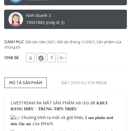
Kinh doanh 3
19001860 (máy lẻ 3)
Đối tác năm 2021
,
Đối tác tháng 11/2021
,
Sản phẩm của
DANH MỤC:
chúng tôi
CHIA SẺ:
MÔ TẢ SẢN PHẨM
ĐẶT DỊCH VỤ YCN MEDIA
LIVESTREAM RA MẮT SẢN PHẨM với chủ đề 𝐊𝐇𝐔𝐈
𝐇𝐀̀𝐍𝐆 𝐇𝐈𝐄̂𝐔 - 𝐓𝐑𝐔́𝐍𝐆 𝐓𝐈𝐄̂̀𝐍 𝐓𝐑𝐈𝐄̣̂𝐔
Chương trình ra mắt và giới thiệu 𝟐 𝐬𝐚̉𝐧 𝐩𝐡𝐚̂̉𝐦 𝐦𝐨̛́𝐢
𝐬𝐢𝐞̂𝐮 đ𝐚̣̆𝐜 𝐬𝐚̆́𝐜 của Elmich.