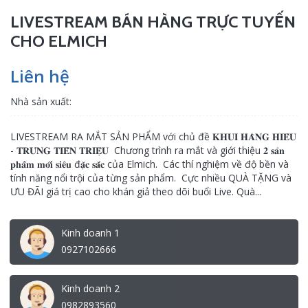
LIVESTREAM BÁN HÀNG TRỰC TUYẾN
CHO ELMICH
Liên hệ
Nhà sản xuất:
LIVESTREAM RA MẮT SẢN PHẨM với chủ đề 𝐊𝐇𝐔𝐈 𝐇𝐀̀𝐍𝐆 𝐇𝐈𝐄̂𝐔
- 𝐓𝐑𝐔́𝐍𝐆 𝐓𝐈𝐄̂̀𝐍 𝐓𝐑𝐈𝐄̣̂𝐔 Chương trình ra mắt và giới thiệu 𝟐 𝐬𝐚̉𝐧
𝐩𝐡𝐚̂̉𝐦 𝐦𝐨̛́𝐢 𝐬𝐢𝐞̂𝐮 đ𝐚̣̆𝐜 𝐬𝐚̆́𝐜 của Elmich. Các thí nghiệm về độ bền và
tính năng nổi trội của từng sản phẩm. Cực nhiều QUÀ TẶNG và
ƯU ĐÃI giá trị cao cho khán giả theo dõi buổi Live. Quà...
Kinh doanh 1
0927102666
Kinh doanh 2
0982893560