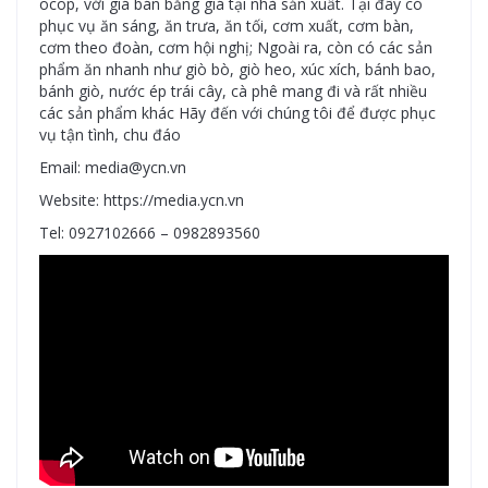
ocop, với giá bán bằng giá tại nhà sản xuất. Tại đây có
phục vụ ăn sáng, ăn trưa, ăn tối, cơm xuất, cơm bàn,
cơm theo đoàn, cơm hội nghị; Ngoài ra, còn có các sản
phẩm ăn nhanh như giò bò, giò heo, xúc xích, bánh bao,
bánh giò, nước ép trái cây, cà phê mang đi và rất nhiều
các sản phẩm khác Hãy đến với chúng tôi để được phục
vụ tận tình, chu đáo
Email: media@ycn.vn
Website: https://media.ycn.vn
Tel: 0927102666 – 0982893560