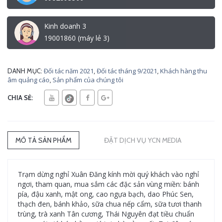
Kinh doanh 3
19001860 (máy lẻ 3)
Đối tác năm 2021
,
Đối tác tháng 9/2021
,
Khách hàng thu
DANH MỤC:
âm quảng cáo
,
Sản phẩm của chúng tôi
CHIA SẺ:
MÔ TẢ SẢN PHẨM
ĐẶT DỊCH VỤ YCN MEDIA
Trạm dừng nghỉ Xuân Đăng kính mời quý khách vào nghỉ
ngơi, tham quan, mua sắm các đặc sản vùng miền: bánh
pía, đậu xanh, mật ong, cao ngựa bạch, dao Phúc Sen,
thạch đen, bánh khảo, sữa chua nếp cẩm, sữa tươi thanh
trùng, trà xanh Tân cương, Thái Nguyên đạt tiều chuẩn