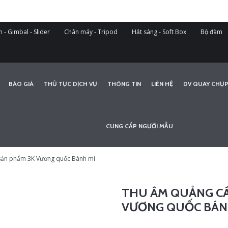
 - Gimbal - Slider
Chân máy - Tripod
Hắt sáng - Soft Box
Bộ đàm
BÁO GIÁ
THỦ TỤC DỊCH VỤ
THÔNG TIN
LIÊN HỆ
DV QUAY CHỤP
CUNG CẤP NGƯỜI MẪU
 sản phẩm 3K Vương quốc Bánh mì
THU ÂM QUẢNG CÁ
VƯƠNG QUỐC BÁN