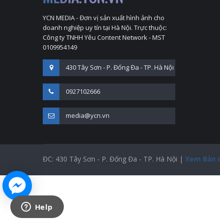
YCN MEDIA - Đơn vị sản xuất hình ảnh cho
doanh nghiệp uy tín tại Hà Nội. Trực thuộc:
Công ty TNHH Yêu Content Network - MST
0109954149
430 Tây Sơn - P. Đống Đa - TP. Hà Nội
0927102666
media@ycn.vn
ĐC: 430 Tây Sơn - P. Đống Đa - TP. Hà Nội |
Xem Bản 