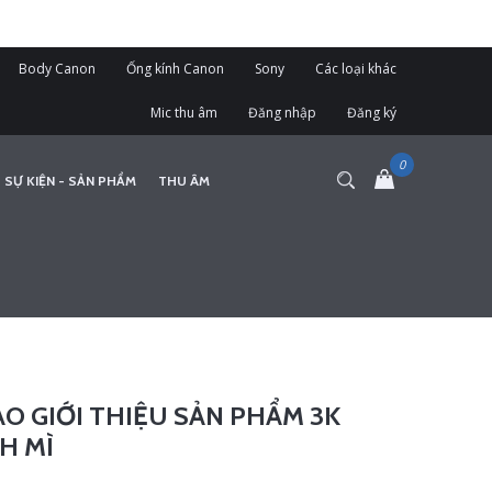
Body Canon
Ống kính Canon
Sony
Các loại khác
Mic thu âm
Đăng nhập
Đăng ký
 SỰ KIỆN - SẢN PHẨM
THU ÂM
O GIỚI THIỆU SẢN PHẨM 3K
H MÌ