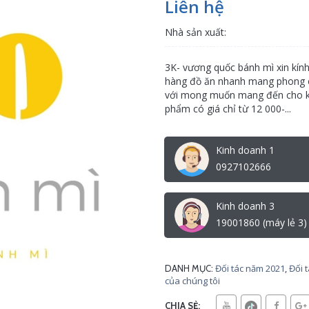
Liên hệ
Nhà sản xuất:
3K- vương quốc bánh mì xin kín
hàng đồ ăn nhanh mang phong c
với mong muốn mang đến cho kh
phẩm có giá chỉ từ 12 000-...
Kinh doanh 1
0927102666
Kinh doanh 3
19001860 (máy lẻ 3)
Đối tác năm 2021
,
Đối 
DANH MỤC:
của chúng tôi
CHIA SẺ: