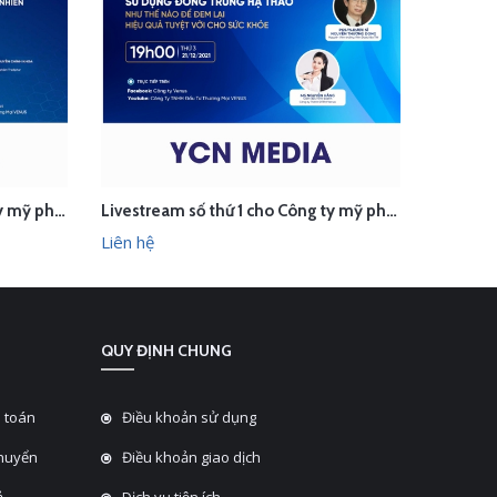
Livestream số thứ 2 cho công ty mỹ phẩm Venus
Livestream số thứ 1 cho Công ty mỹ phẩm Venus
LIÊN HỆ
L
HANH
XEM NHANH
Liên hệ
Liên hệ
QUY ĐỊNH CHUNG
 toán
Điều khoản sử dụng
chuyển
Điều khoản giao dịch
̉
Dịch vụ tiện ích