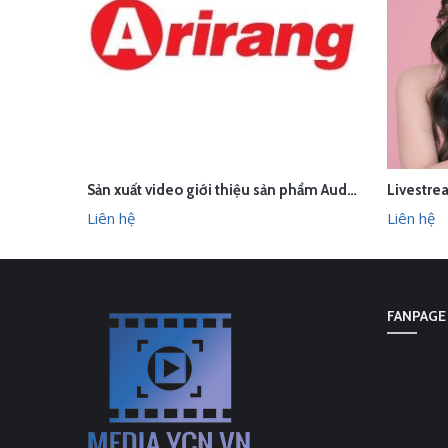
Sản xuất video giới thiệu sản phẩm Audio Âm thanh Arirang Vietnam
LIÊN HỆ
LI
XEM NHANH
Liên hệ
Liên hệ
FANPAGE