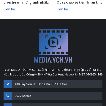
Livestream mừng sinh nhật Sunhouse
Quay chụp sự kiện Tri ân khách hàng Le & Co Estate Agents
Liên hệ
Liên hệ
YCN MEDIA - Đơn vị sản xuất hình ảnh cho doanh nghiệp uy tín tại Hà
Nội. Trực thuộc: Công ty TNHH Yêu Content Network - MST 0109954149
430 Tây Sơn - P. Đống Đa - TP. Hà Nội
0927102666