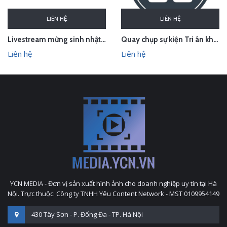
LIÊN HỆ
LIÊN HỆ
Livestream mừng sinh nhật Sunhouse
Quay chụp sự kiện Tri ân khách hàng Le & Co Estate Agents
Liên hệ
Liên hệ
YCN MEDIA - Đơn vị sản xuất hình ảnh cho doanh nghiệp uy tín tại Hà
Nội. Trực thuộc: Công ty TNHH Yêu Content Network - MST 0109954149
430 Tây Sơn - P. Đống Đa - TP. Hà Nội