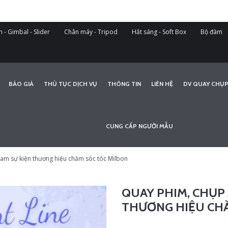
 - Gimbal - Slider
Chân máy - Tripod
Hắt sáng - Soft Box
Bộ đàm
BÁO GIÁ
THỦ TỤC DỊCH VỤ
THÔNG TIN
LIÊN HỆ
DV QUAY CHỤP
CUNG CẤP NGƯỜI MẪU
eam sự kiện thương hiệu chăm sóc tóc Milbon
QUAY PHIM, CHỤP 
THƯƠNG HIỆU CH