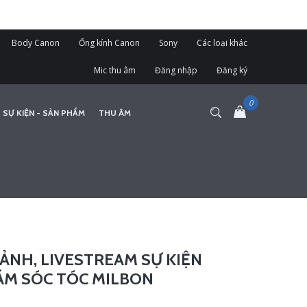
Body Canon
Ống kính Canon
Sony
Các loại khác
Mic thu âm
Đăng nhập
Đăng ký
 SỰ KIỆN - SẢN PHẨM
THU ÂM
ẢNH, LIVESTREAM SỰ KIỆN
ĂM SÓC TÓC MILBON