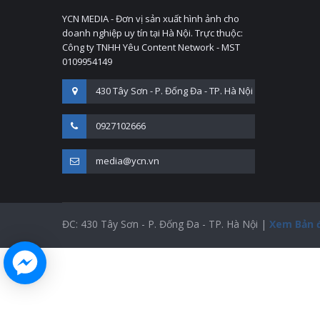
YCN MEDIA - Đơn vị sản xuất hình ảnh cho
doanh nghiệp uy tín tại Hà Nội. Trực thuộc:
Công ty TNHH Yêu Content Network - MST
0109954149
430 Tây Sơn - P. Đống Đa - TP. Hà Nội
0927102666
media@ycn.vn
ĐC: 430 Tây Sơn - P. Đống Đa - TP. Hà Nội |
Xem Bản 