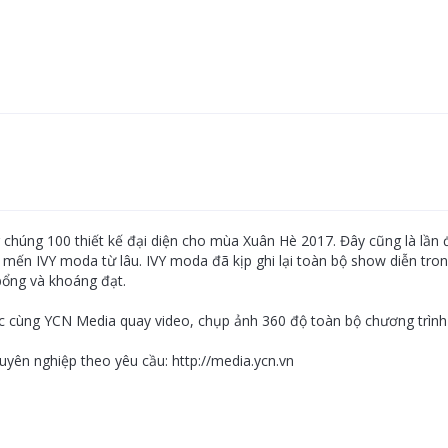
ng chúng 100 thiết kế đại diện cho mùa Xuân Hè 2017. Đây cũng là lầ
u mến IVY moda từ lâu. IVY moda đã kịp ghi lại toàn bộ show diễn tr
bổng và khoáng đạt.
ác cùng YCN Media quay video, chụp ảnh 360 độ toàn bộ chương trình
yên nghiệp theo yêu cầu: http://media.ycn.vn