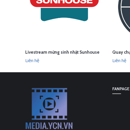
Livestream mừng sinh nhật Sunhouse
LIÊN HỆ
LI
XEM NHANH
Liên hệ
Liên hệ
FANPAGE