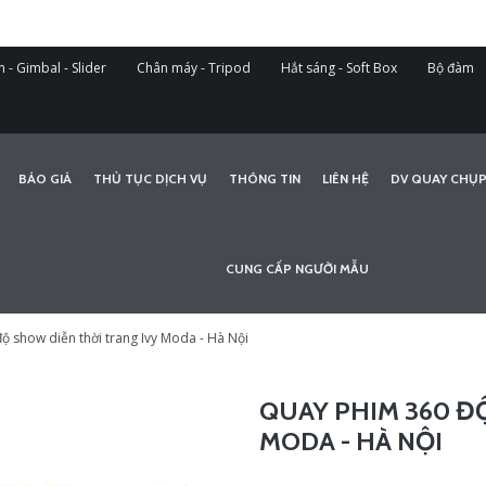
 - Gimbal - Slider
Chân máy - Tripod
Hắt sáng - Soft Box
Bộ đàm
BÁO GIÁ
THỦ TỤC DỊCH VỤ
THÔNG TIN
LIÊN HỆ
DV QUAY CHỤP
CUNG CẤP NGƯỜI MẪU
 show diễn thời trang Ivy Moda - Hà Nội
QUAY PHIM 360 Đ
MODA - HÀ NỘI