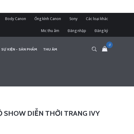
Body Canon
Ống kính Canon
Sony
Các loại khác
Mic thu âm
Đăng nhập
Đăng ký
 SỰ KIỆN - SẢN PHẨM
THU ÂM
Ộ SHOW DIỄN THỜI TRANG IVY