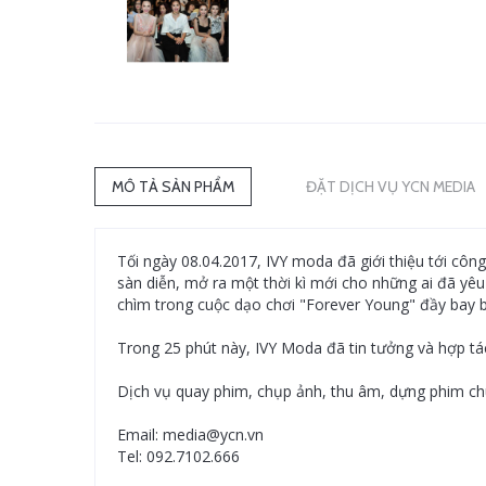
MÔ TẢ SẢN PHẨM
ĐẶT DỊCH VỤ YCN MEDIA
Tối ngày 08.04.2017, IVY moda đã giới thiệu tới cô
sàn diễn, mở ra một thời kì mới cho những ai đã yê
chìm trong cuộc dạo chơi "Forever Young" đầy bay 
Trong 25 phút này, IVY Moda đã tin tưởng và hợp t
Dịch vụ quay phim, chụp ảnh, thu âm, dựng phim chu
Email: media@ycn.vn
Tel: 092.7102.666