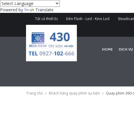
Powered by
Translate
Tất cả thiết bị
Đèn Flash - Led - Kino Led
Steadicam
HOME
DỊCH VỤ
Trang chủ
Khách hàng quay phim sự kiện
Quay phim 360 độ