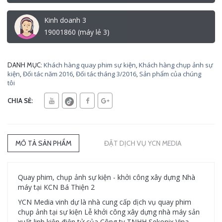
Kinh doanh 3
19001860 (máy lẻ 3)
Khách hàng quay phim sự kiện
,
Khách hàng chụp ảnh sự
DANH MỤC:
kiện
,
Đối tác năm 2016
,
Đối tác tháng 3/2016
,
Sản phẩm của chúng
tôi
CHIA SẺ:
MÔ TẢ SẢN PHẨM
ĐẶT DỊCH VỤ YCN MEDIA
Quay phim, chụp ảnh sự kiện - khởi công xây dựng Nhà
máy tại KCN Bá Thiện 2
YCN Media vinh dự là nhà cung cấp dịch vụ quay phim
chụp ảnh tại sự kiện Lễ khởi công xây dựng nhà máy sản
xuất linh kiện điện tử của Công ty TNHH Sekonix Vina.