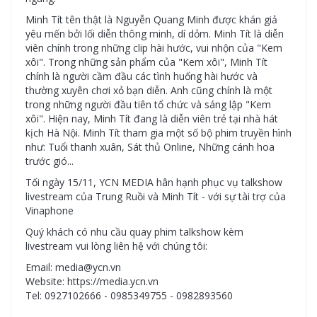
Minh Tít tên thật là Nguyễn Quang Minh được khán giả
yêu mến bởi lối diễn thông minh, dí dỏm. Minh Tít là diễn
viên chính trong những clip hài hước, vui nhộn của "Kem
xôi". Trong những sản phẩm của "Kem xôi", Minh Tít
chính là người cầm đầu các tình huống hài hước và
thường xuyên chơi xỏ bạn diễn. Anh cũng chính là một
trong những người đầu tiên tổ chức và sáng lập "Kem
xôi". Hiện nay, Minh Tít đang là diễn viên trẻ tại nhà hát
kịch Hà Nội. Minh Tít tham gia một số bộ phim truyền hình
như: Tuổi thanh xuân, Sát thủ Online, Những cánh hoa
trước gió...
Tối ngày 15/11, YCN MEDIA hân hạnh phục vụ talkshow
livestream của Trung Ruồi và Minh Tít - với sự tài trợ của
Vinaphone
Quý khách có nhu cầu quay phim talkshow kèm
livestream vui lòng liên hệ với chúng tôi:
Email: media@ycn.vn
Website: https://media.ycn.vn
Tel: 0927102666 - 0985349755 - 0982893560