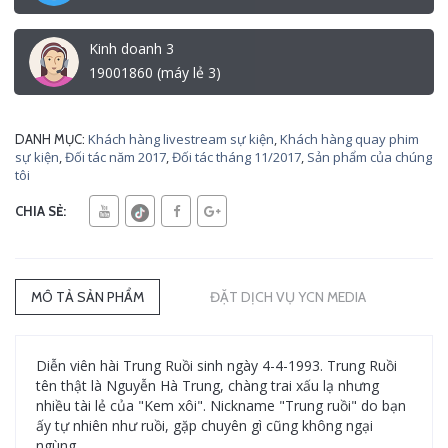
Kinh doanh 3
19001860 (máy lẻ 3)
Khách hàng livestream sự kiện
,
Khách hàng quay phim
DANH MỤC:
sự kiện
,
Đối tác năm 2017
,
Đối tác tháng 11/2017
,
Sản phẩm của chúng
tôi
CHIA SẺ:
MÔ TẢ SẢN PHẨM
ĐẶT DỊCH VỤ YCN MEDIA
Diễn viên hài Trung Ruồi sinh ngày 4-4-1993. Trung Ruồi
tên thật là Nguyễn Hà Trung, chàng trai xấu lạ nhưng
nhiều tài lẻ của "Kem xôi". Nickname "Trung ruồi" do bạn
ấy tự nhiên như ruồi, gặp chuyên gì cũng không ngại
ngùng.