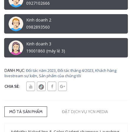
0927102666
Kinh doanh 2
0982893560
Kinh doanh 3
19001860 (máy lẻ 3)
Đối tác năm 2023
,
Đối tác tháng 4/2023
,
Khách hàng
DANH MỤC:
livestream sự kiện
,
Sản phẩm của chúng tôi
CHIA SẺ:
MÔ TẢ SẢN PHẨM
ĐẶT DỊCH VỤ YCN MEDIA
Addicthy Naked line & Color Gadget shampoo Launching