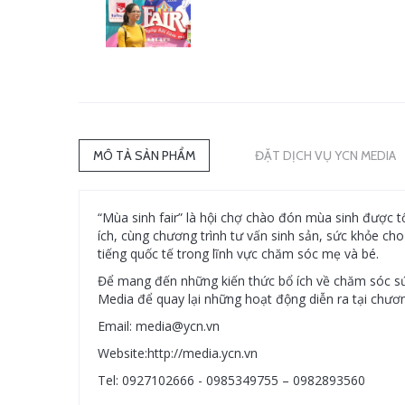
MÔ TẢ SẢN PHẨM
ĐẶT DỊCH VỤ YCN MEDIA
“Mùa sinh fair” là hội chợ chào đón mùa sinh được 
ích, cùng chương trình tư vấn sinh sản, sức khỏe c
tiếng quốc tế trong lĩnh vực chăm sóc mẹ và bé.
Để mang đến những kiến thức bổ ích về chăm sóc s
Media để quay lại những hoạt động diễn ra tại chươn
Email: media@ycn.vn
Website:http://media.ycn.vn
Tel: 0927102666 - 0985349755 – 0982893560