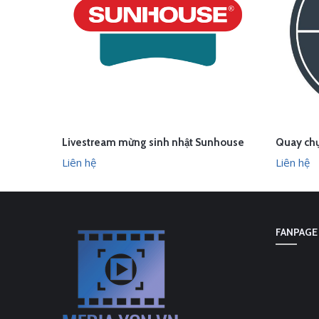
Livestream mừng sinh nhật Sunhouse
LIÊN HỆ
LI
XEM NHANH
Liên hệ
Liên hệ
FANPAGE