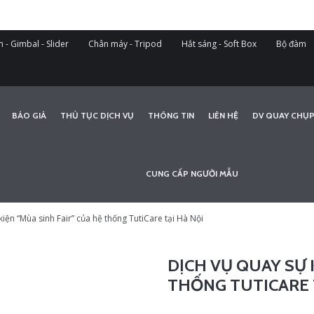
 - Gimbal - Slider
Chân máy - Tripod
Hắt sáng - Soft Box
Bộ đàm
BÁO GIÁ
THỦ TỤC DỊCH VỤ
THÔNG TIN
LIÊN HỆ
DV QUAY CHỤP
CUNG CẤP NGƯỜI MẪU
kiện “Mùa sinh Fair” của hệ thống TutiCare tại Hà Nội
DỊCH VỤ QUAY SỰ 
THỐNG TUTICARE 