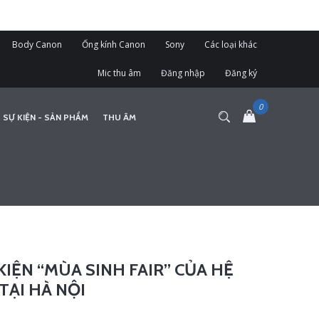
Body Canon
Ống kính Canon
Sony
Các loại khác
Mic thu âm
Đăng nhập
Đăng ký
 SỰ KIỆN - SẢN PHẨM
THU ÂM
KIỆN “MÙA SINH FAIR” CỦA HỆ
TẠI HÀ NỘI