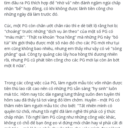
tìm đâu ra PG thích hợp để "nhờ vả" nên đành ngậm ngùi chấp
nhận "bể" hợp đồng, có khi không được lãnh tiền công cho
những ngày đã làm trước đó.
Cúc, một PG còn chân ướt chân ráo thì e dè tiết lộ rằng hơi bị
"choáng" trước những "dịch vụ ăn theo" của một số PG có
"máu mặt": "Thật ra khoản "hoa hồng" mà những PG này "bỏ
túi" khi giới thiệu được một sô nào đó cho các PG mới như tụi
em cũng không bao nhiêu, nhưng em thấy như vậy có vẻ "sòng
phẳng" quá. Công ty quảng cáo lấy hoa hồng thì đương nhiên
rồi, nhưng PG cũ phát tiền công cho các PG mới lại còn ăn bớt
một ít nữa".
Trong các công việc của PG, làm người mẫu tóc vốn nhận được
tiền thù lao rất cao nên có những PG sẵn sàng "hy sinh" luôn
mái tóc. Hôm nay tóc dài ngang lưng thẳng suôn đen tuyền thì
hôm sau đã thấy tả tơi vàng đỏ lởm chởm. Huyền - một PG có
thâm niên làm người mẫu tóc cho biết: "Tất nhiên mình có
quyền từ chối, nhưng tôi nghĩ đã làm nghề thì phải có ý thức
chấp nhận. Tôi nghĩ làm PG cũng như những công việc khác,
không có chỗ để bạn õng ẹo vì đứng mỏi chân hay vì phải cắt đi