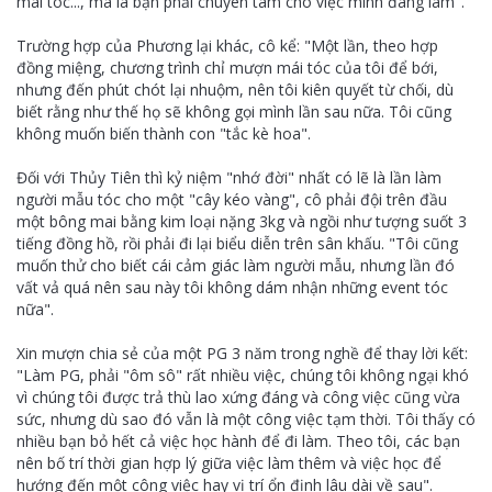
mái tóc..., mà là bạn phải chuyên tâm cho việc mình đang làm".
Trường hợp của Phương lại khác, cô kể: "Một lần, theo hợp
đồng miệng, chương trình chỉ mượn mái tóc của tôi để bới,
nhưng đến phút chót lại nhuộm, nên tôi kiên quyết từ chối, dù
biết rằng như thế họ sẽ không gọi mình lần sau nữa. Tôi cũng
không muốn biến thành con "tắc kè hoa".
Đối với Thủy Tiên thì kỷ niệm "nhớ đời" nhất có lẽ là lần làm
người mẫu tóc cho một "cây kéo vàng", cô phải đội trên đầu
một bông mai bằng kim loại nặng 3kg và ngồi như tượng suốt 3
tiếng đồng hồ, rồi phải đi lại biểu diễn trên sân khấu. "Tôi cũng
muốn thử cho biết cái cảm giác làm người mẫu, nhưng lần đó
vất vả quá nên sau này tôi không dám nhận những event tóc
nữa".
Xin mượn chia sẻ của một PG 3 năm trong nghề để thay lời kết:
"Làm PG, phải "ôm sô" rất nhiều việc, chúng tôi không ngại khó
vì chúng tôi được trả thù lao xứng đáng và công việc cũng vừa
sức, nhưng dù sao đó vẫn là một công việc tạm thời. Tôi thấy có
nhiều bạn bỏ hết cả việc học hành để đi làm. Theo tôi, các bạn
nên bố trí thời gian hợp lý giữa việc làm thêm và việc học để
hướng đến một công việc hay vị trí ổn định lâu dài về sau".