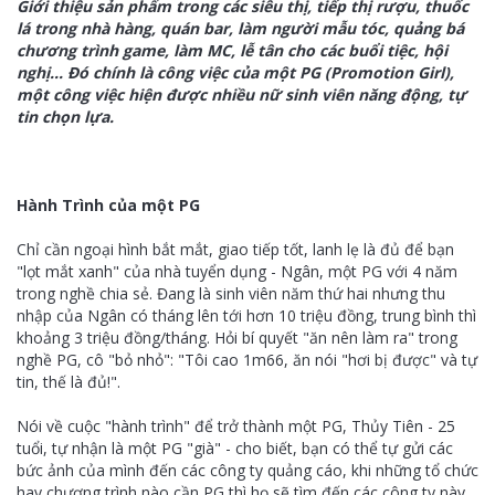
Giới thiệu sản phẩm trong các siêu thị, tiếp thị rượu, thuốc
lá trong nhà hàng, quán bar, làm người mẫu tóc, quảng bá
chương trình game, làm MC, lễ tân cho các buổi tiệc, hội
nghị... Đó chính là công việc của một PG (Promotion Girl),
một công việc hiện được nhiều nữ sinh viên năng động, tự
tin chọn lựa.
Hành Trình của một PG
Chỉ cần ngoại hình bắt mắt, giao tiếp tốt, lanh lẹ là đủ để bạn
"lọt mắt xanh" của nhà tuyển dụng - Ngân, một PG với 4 năm
trong nghề chia sẻ. Đang là sinh viên năm thứ hai nhưng thu
nhập của Ngân có tháng lên tới hơn 10 triệu đồng, trung bình thì
khoảng 3 triệu đồng/tháng. Hỏi bí quyết "ăn nên làm ra" trong
nghề PG, cô "bỏ nhỏ": "Tôi cao 1m66, ăn nói "hơi bị được" và tự
tin, thế là đủ!".
Nói về cuộc "hành trình" để trở thành một PG, Thủy Tiên - 25
tuổi, tự nhận là một PG "già" - cho biết, bạn có thể tự gửi các
bức ảnh của mình đến các công ty quảng cáo, khi những tổ chức
hay chương trình nào cần PG thì họ sẽ tìm đến các công ty này