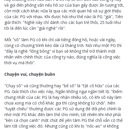
và gọi đến phỏng vấn nếu hồ sơ của bạn gây được ấn tượng tốt,
còn một cách khác nữa là qua các mối quan hệ và sự giới thiệu
của các PG với nhau. Khi được hỏi như thế nào là PG "già", Tiên
giải thích: "Nghề này chỉ dành cho các bạn trẻ thôi, 25 tuổi như
tôi là đến lúc cần "giải nghệ" rồi".
Mỗi "sô" làm PG có khi chỉ vài tiếng đồng hồ, hoặc vài ngày,
cũng có chương trình kéo dài cả tháng trời. Nói như một PG thì
"đây là nghề "lông bông" vì bạn sẽ không thể trở thành một
nhân viên chính thức của công ty nào, đúng nghĩa là công việc
thời vụ mà thôi".
Chuyện vui, chuyện buồn
"Chạy sô" và cũng thường hay "bể sô" là "tật cố hữu" của các
PG. Giải thích cho việc này, Ngân không ngại ngần tiết lộ: "Điểm
chung nhất của các PG là hay nhận nhiều sô, có khi sô này làm
chưa xong mà có chỗ khác gọi thì cũng không từ chối". Nên
"tuyệt chiêu" thường được các PG sử dụng để đối phó chính là
nhờ một PG khác đến làm thế cho mình, tất nhiên khi nhờ phải
"kén cá chọn canh" một chút để yên tâm PG thế chỗ vẫn có thể
làm tốt công việc đó. Nhưng cũng có khi bị "nốc-ao" vì không