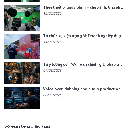
Thuê thiết bị quay phim – chụp ảnh: Giải pháp tối ưu chi phí cho doanh nghiệp
18/05/2026
Tổ chức sự kiện trọn gói: Doanh nghiệp được gì khi chọn đơn vị chuyên nghiệp?
11/05/2026
Từ ý tưởng đến MV hoàn chỉnh: giải pháp trọn gói tại YCN Media
07/05/2026
Voice over, dubbing and audio production services in Vietnam for global content
06/05/2026
KỸ THUẬT NHIẾP ẢNH