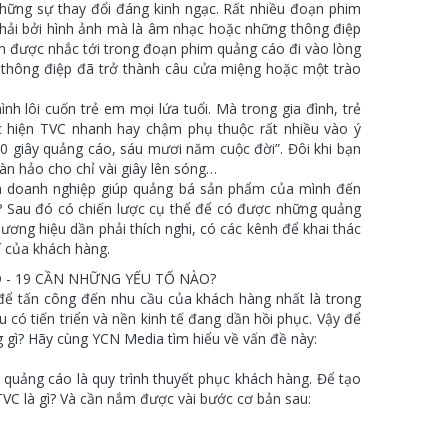
những sự thay đổi đáng kinh ngạc. Rất nhiều đoạn phim
hải bởi hình ảnh mà là âm nhạc hoặc những thông điệp
m được nhắc tới trong đoạn phim quảng cáo đi vào lòng
ều thông điệp đã trở thành câu cửa miệng hoặc một trào
h lôi cuốn trẻ em mọi lứa tuổi. Mà trong gia đình, trẻ
ực hiện TVC nhanh hay chậm phụ thuộc rất nhiều vào ý
30 giây quảng cáo, sáu mươi năm cuộc đời”. Đôi khi bạn
àn hảo cho chỉ vài giây lên sóng…
ủa doanh nghiệp giúp quảng bá sản phẩm của mình đến
? Sau đó có chiến lược cụ thể để có được những quảng
hương hiệu dần phải thích nghi, có các kênh để khai thác
í của khách hàng.
 - 19 CẦN NHỮNG YẾU TỐ NÀO?
 để tấn công đến nhu cầu của khách hàng nhất là trong
u có tiến triển và nền kinh tế đang dần hồi phục. Vậy để
 gì? Hãy cùng YCN Media tìm hiểu về vấn đề này:
 quảng cáo là quy trình thuyết phục khách hàng. Để tạo
TVC là gì? Và cần nắm được vài bước cơ bản sau: