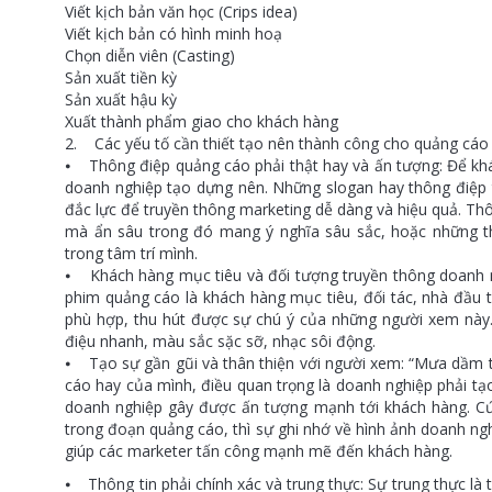
Viết kịch bản văn học (Crips idea)
Viết kịch bản có hình minh hoạ
Chọn diễn viên (Casting)
Sản xuất tiền kỳ
Sản xuất hậu kỳ
Xuất thành phẩm giao cho khách hàng
2. Các yếu tố cần thiết tạo nên thành công cho quảng cáo 
⦁ Thông điệp quảng cáo phải thật hay và ấn tượng: Để khá
doanh nghiệp tạo dựng nên. Những slogan hay thông điệp tr
đắc lực để truyền thông marketing dễ dàng và hiệu quả. T
mà ẩn sâu trong đó mang ý nghĩa sâu sắc, hoặc những t
trong tâm trí mình.
⦁ Khách hàng mục tiêu và đối tượng truyền thông doanh 
phim quảng cáo là khách hàng mục tiêu, đối tác, nhà đầu t
phù hợp, thu hút được sự chú ý của những người xem này. 
điệu nhanh, màu sắc sặc sỡ, nhạc sôi động.
⦁ Tạo sự gần gũi và thân thiện với người xem: “Mưa dầm 
cáo hay của mình, điều quan trọng là doanh nghiệp phải tạo
doanh nghiệp gây được ấn tượng mạnh tới khách hàng. Cứ
trong đoạn quảng cáo, thì sự ghi nhớ về hình ảnh doanh ngh
giúp các marketer tấn công mạnh mẽ đến khách hàng.
⦁ Thông tin phải chính xác và trung thực: Sự trung thực là