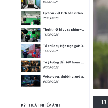
01/06/2026
Dịch vụ viết kịch bản video – Bước quan trọng quyết định thành công nội dung
25/05/2026
Thuê thiết bị quay phim – chụp ảnh: Giải pháp tối ưu chi phí cho doanh nghiệp
18/05/2026
Tổ chức sự kiện trọn gói: Doanh nghiệp được gì khi chọn đơn vị chuyên nghiệp?
11/05/2026
Từ ý tưởng đến MV hoàn chỉnh: giải pháp trọn gói tại YCN Media
07/05/2026
Voice over, dubbing and audio production services in Vietnam for global content
06/05/2026
13
KỸ THUẬT NHIẾP ẢNH