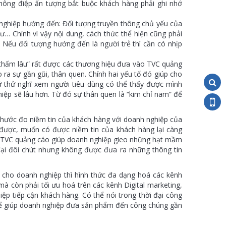
hông điệp ấn tượng bắt buộc khách hàng phải ghi nhớ
nghiệp hướng đến: Đối tượng truyền thông chủ yếu của
ư… Chính vì vậy nội dung, cách thức thể hiện cũng phải
Nếu đối tượng hướng đến là người trẻ thì cần có nhịp
thấm lâu” rất được các thương hiệu đưa vào TVC quảng
 ra sự gần gũi, thân quen. Chính hai yếu tố đó giúp cho
 thử nghĩ xem người tiêu dùng có thể thấy được mình
iệp sẽ lâu hơn. Từ đó sự thân quen là “kim chỉ nam” để
 thước đo niềm tin của khách hàng với doanh nghiệp của
 được, muốn có được niềm tin của khách hàng lại càng
a TVC quảng cáo giúp doanh nghiệp gieo những hạt mầm
 đại đôi chút nhưng không được đưa ra những thông tin
 cho doanh nghiệp thì hình thức đa dạng hoá các kênh
mà còn phải tối ưu hoá trên các kênh Digital marketing,
p tiếp cận khách hàng. Có thể nói trong thời đại công
 để giúp doanh nghiệp đưa sản phẩm đến công chúng gần