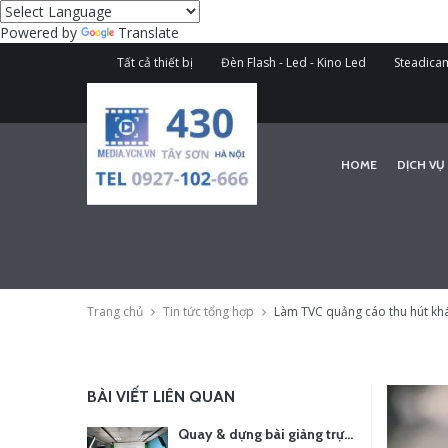
Powered by
Translate
Tất cả thiết bị
Đèn Flash - Led - Kino Led
Steadicam
HOME
DỊCH VỤ
Trang chủ
Tin tức tổng hợp
Làm TVC quảng cáo thu hút khá
BÀI VIẾT LIÊN QUAN
Quay & dựng bài giảng trực tuyến – Xu hướng đào tạo thời đại số