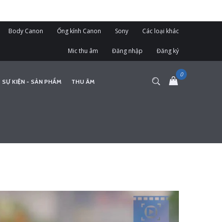
Body Canon
Ống kính Canon
Sony
Các loại khác
Mic thu âm
Đăng nhập
Đăng ký
 SỰ KIỆN - SẢN PHẨM
THU ÂM