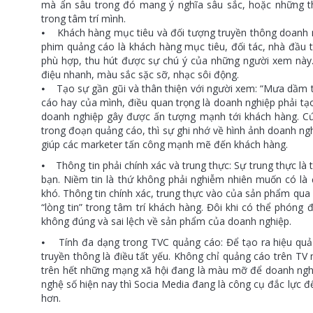
mà ẩn sâu trong đó mang ý nghĩa sâu sắc, hoặc những t
trong tâm trí mình.
⦁ Khách hàng mục tiêu và đối tượng truyền thông doanh 
phim quảng cáo là khách hàng mục tiêu, đối tác, nhà đầu t
phù hợp, thu hút được sự chú ý của những người xem này. 
điệu nhanh, màu sắc sặc sỡ, nhạc sôi động.
⦁ Tạo sự gần gũi và thân thiện với người xem: “Mưa dầm 
cáo hay của mình, điều quan trọng là doanh nghiệp phải tạo
doanh nghiệp gây được ấn tượng mạnh tới khách hàng. Cứ
trong đoạn quảng cáo, thì sự ghi nhớ về hình ảnh doanh ngh
giúp các marketer tấn công mạnh mẽ đến khách hàng.
⦁ Thông tin phải chính xác và trung thực: Sự trung thực là
bạn. Niềm tin là thứ không phải nghiễm nhiên muốn có là
khó. Thông tin chính xác, trung thực vào của sản phẩm qu
“lòng tin” trong tâm trí khách hàng. Đôi khi có thể phóng
không đúng và sai lệch về sản phẩm của doanh nghiệp.
⦁ Tính đa dạng trong TVC quảng cáo: Để tạo ra hiệu quả
truyền thông là điều tất yếu. Không chỉ quảng cáo trên TV 
trên hết những mạng xã hội đang là màu mỡ để doanh nghiệ
nghệ số hiện nay thì Socia Media đang là công cụ đắc lực
hơn.