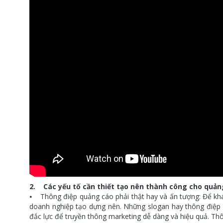
2. Các yếu tố cần thiết tạo nên thành công cho quảng
⦁ Thông điệp quảng cáo phải thật hay và ấn tượng: Để khá
doanh nghiệp tạo dựng nên. Những slogan hay thông điệp tr
đắc lực để truyền thông marketing dễ dàng và hiệu quả. T