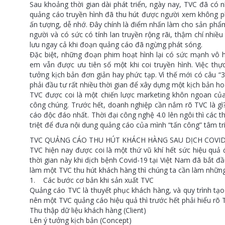
Sau khoảng thời gian dài phát triển, ngày nay, TVC đã có 
quảng cáo truyền hình đã thu hút được người xem không p
ấn tượng, dễ nhớ. Đây chính là điểm nhấn làm cho sản phẩ
người và có sức có tính lan truyền rộng rãi, thậm chí nhi
lưu ngay cả khi đoạn quảng cáo đã ngừng phát sóng.
Đặc biệt, những đoạn phim hoạt hình lại có sức mạnh vô hìn
em vẫn được ưu tiên số một khi coi truyền hình. Việc th
tưởng kịch bản đơn giản hay phức tạp. Vì thế mới có câu “
phải đầu tư rất nhiều thời gian để xây dựng một kịch bản ho
TVC được coi là một chiến lược marketing khôn ngoan c
công chúng. Trước hết, doanh nghiệp cần nắm rõ TVC là gì
cáo độc đáo nhất. Thời đại công nghệ 4.0 lên ngôi thì các t
triệt để đưa nội dung quảng cáo của mình “tấn công” tâm tr
TVC QUẢNG CÁO THU HÚT KHÁCH HÀNG SAU DỊCH COVID
TVC hiện nay được coi là một thứ vũ khí hết sức hiệu quả
thời gian này khi dịch bệnh Covid-19 tại Việt Nam đã bắt đầ
làm một TVC thu hút khách hàng thì chúng ta cần làm những
1. Các bước cơ bản khi sản xuất TVC
Quảng cáo TVC là thuyết phục khách hàng, và quy trình tạo
nên một TVC quảng cáo hiệu quả thì trước hết phải hiểu rõ 
Thu thập dữ liệu khách hàng (Client)
Lên ý tưởng kịch bản (Concept)