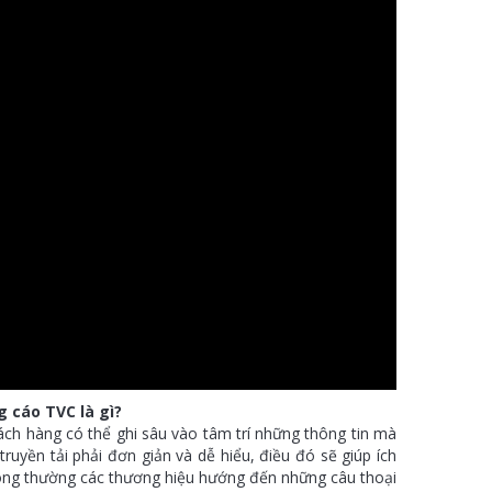
 cáo TVC là gì?
ch hàng có thể ghi sâu vào tâm trí những thông tin mà
uyền tải phải đơn giản và dễ hiểu, điều đó sẽ giúp ích
hông thường các thương hiệu hướng đến những câu thoại