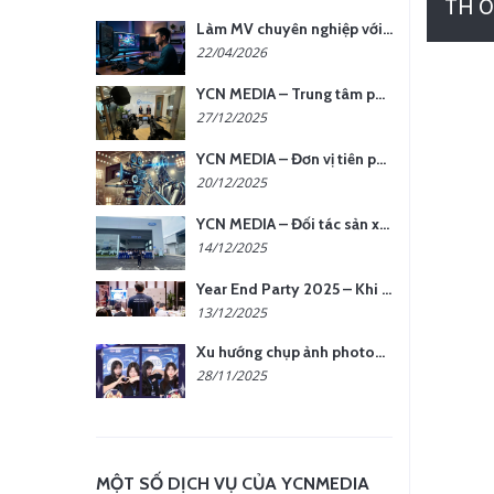
TH 0
Làm MV chuyên nghiệp với chi phí tối ưu: nên chọn quay thực tế hay video AI?
22/04/2026
YCN MEDIA – Trung tâm phụ kiện quay chụp tại Hà Nội
27/12/2025
YCN MEDIA – Đơn vị tiên phong sản xuất hình ảnh & âm thanh bằng AI tại Hà Nội
20/12/2025
YCN MEDIA – Đối tác sản xuất hình ảnh chuyên nghiệp cho doanh nghiệp tại Hà Nội
14/12/2025
Year End Party 2025 – Khi Khoảnh Khắc Trở Thành Dấu Ấn | Gói Ưu Đãi Tháng 12 Từ YCN Media
13/12/2025
Xu hướng chụp ảnh photobooth tại các sự kiện hiện nay
28/11/2025
MỘT SỐ DỊCH VỤ CỦA YCNMEDIA