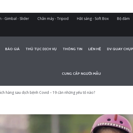
 - Gimbal - Slider
Chân máy - Tripod
Hắt sáng - Soft Box
Bộ đàm
BÁO GIÁ
THỦ TỤC DỊCH VỤ
THÔNG TIN
LIÊN HỆ
DV QUAY CHỤP
CUNG CẤP NGƯỜI MẪU
ch hàng sau dịch bệnh Covid – 19 cần những yếu tố nào?