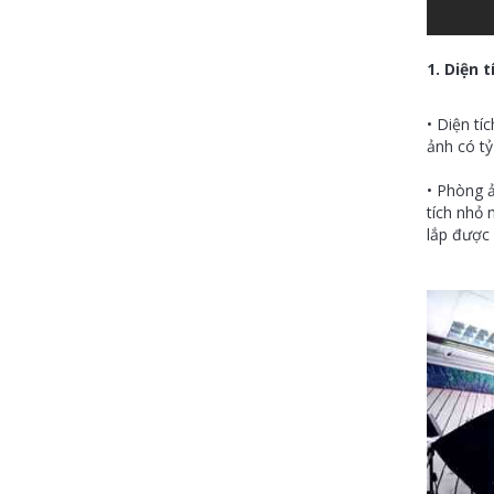
1. Diện 
• Diện tí
ảnh có tỷ
• Phòng ả
tích nhỏ 
lắp được