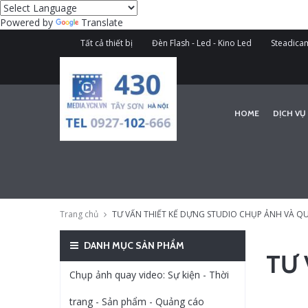
Powered by
Translate
Tất cả thiết bị
Đèn Flash - Led - Kino Led
Steadicam
HOME
DỊCH VỤ
Trang chủ
TƯ VẤN THIẾT KẾ DỰNG STUDIO CHỤP ẢNH VÀ QU
DANH MỤC SẢN PHẨM
TƯ 
Chụp ảnh quay video: Sự kiện - Thời
trang - Sản phẩm - Quảng cáo