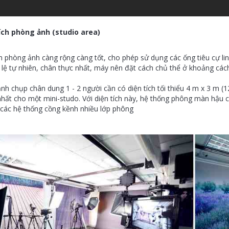
tích phòng ảnh (studio area)
ch phòng ảnh càng rộng càng tốt, cho phép sử dụng các ống tiêu cự linh
 lệ tự nhiên, chân thực nhất, máy nên đặt cách chủ thể ở khoảng cách 
nh chụp chân dung 1 - 2 người cần có diện tích tối thiểu 4 m x 3 m (
nhất cho một mini-studo. Với diện tích này, hệ thống phông màn hậu 
 các hệ thống cồng kềnh nhiều lớp phông