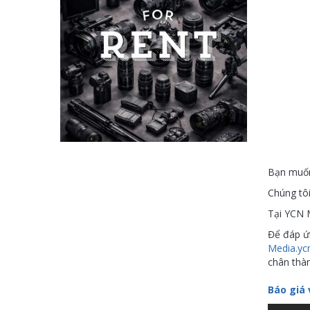
Bạn muốn
Chúng tôi
Tại YCN M
Để đáp ứn
Media.yc
chân thà
Báo giá 