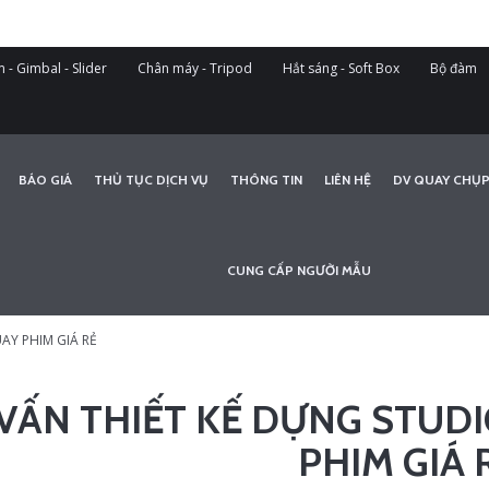
 - Gimbal - Slider
Chân máy - Tripod
Hắt sáng - Soft Box
Bộ đàm
BÁO GIÁ
THỦ TỤC DỊCH VỤ
THÔNG TIN
LIÊN HỆ
DV QUAY CHỤP
CUNG CẤP NGƯỜI MẪU
AY PHIM GIÁ RẺ
VẤN THIẾT KẾ DỰNG STUD
PHIM GIÁ 