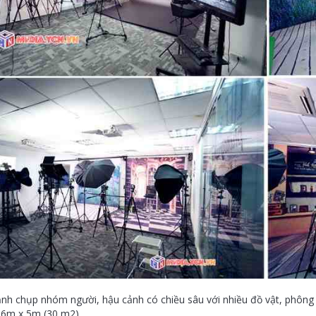
nh chụp nhóm người, hậu cảnh có chiều sâu với nhiều đồ vật, phông mà
 6m x 5m (30 m2).