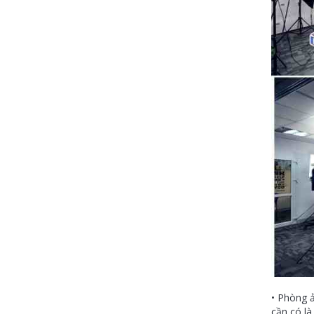
• Phòng ả
cần có là