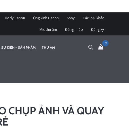
Body Canon
Ống kính Canon
Sony
Các loại khác
Mic thu âm
Đăng nhập
Đăng ký
 SỰ KIỆN - SẢN PHẨM
THU ÂM
IO CHỤP ẢNH VÀ QUAY
RẺ