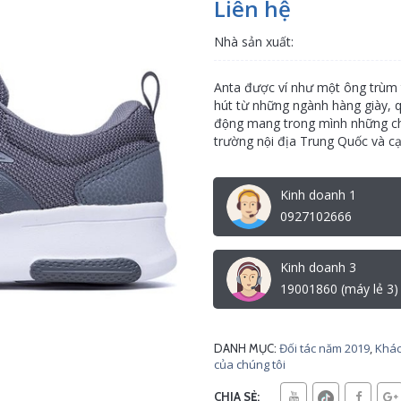
Liên hệ
Nhà sản xuất:
Anta được ví như một ông trùm t
hút từ những ngành hàng giày, 
động mang trong mình những chiê
trường nội địa Trung Quốc và ca
Kinh doanh 1
0927102666
Kinh doanh 3
19001860 (máy lẻ 3)
Đối tác năm 2019
,
Khác
DANH MỤC:
của chúng tôi
CHIA SẺ: