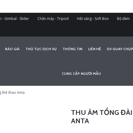
 - Gimbal - Slider
Chân máy - Tripod
Hắt sáng - Soft Box
Bộ đàm
BÁO GIÁ
THỦ TỤC DỊCH VỤ
THÔNG TIN
LIÊN HỆ
DV QUAY CHỤP
CUNG CẤP NGƯỜI MẪU
g thể thao Anta
THU ÂM TỔNG ĐÀI
ANTA