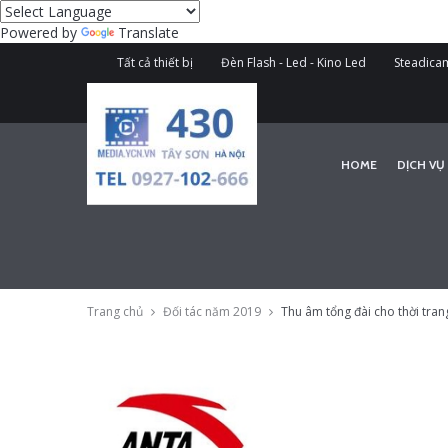
Powered by
Translate
Tất cả thiết bị
Đèn Flash - Led - Kino Led
Steadicam
HOME
DỊCH VỤ
Trang chủ
Đối tác năm 2019
Thu âm tổng đài cho thời tran