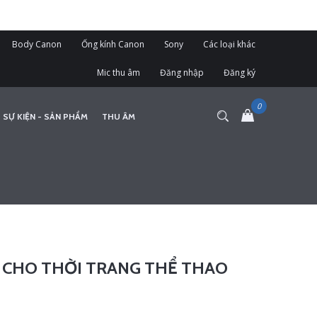
Body Canon
Ống kính Canon
Sony
Các loại khác
Mic thu âm
Đăng nhập
Đăng ký
 SỰ KIỆN - SẢN PHẨM
THU ÂM
 CHO THỜI TRANG THỂ THAO