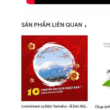
SẢN PHẨM LIÊN QUAN
Livestream sự kiện Yamaha - lễ bốc thăm chuyến du lịch Nhật Bản 100 triệu - Hà Nội
LIÊN HỆ
XEM NHANH
LI