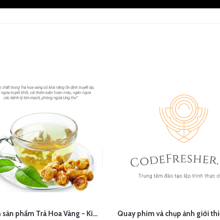
Chụp ảnh sản phẩm Trà Hoa Vàng - Kim Hoa Trà tại studio Hà Nội
ÊN HỆ
LIÊN HỆ
XEM NHANH
XEM N