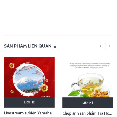
SẢN PHẨM LIÊN QUAN
LIÊN HỆ
LIÊN HỆ
Livestream sự kiện Yamaha - lễ bốc thăm chuyến du lịch Nhật Bản 100 triệu - Hà Nội
Chụp ảnh sản phẩm Trà Hoa Vàng - Kim Hoa Trà tại studio Hà Nội