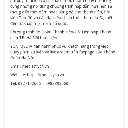
hội quy tụ nhiều ca sĩ, khách mời, nhóm nhảy nổi tiếng
cùng những nội dung chương trình hấp dẫn; hứa hẹn sẽ
mang đến một đêm nhạc bùng nổ cho thanh niên, hội
viên Thủ đô và các đại biểu chính thức tham dự Đại hội
đến từ khắp mọi miền Tổ quốc.
Chương trình do Đoàn Thanh niên-Hội Liên hiệp Thanh
niên TP. Hà Nội thực hiện.
YCN MEDIA hân hạnh phục vụ khách hàng trong việc
quay phim sự kiện và livestream trên fanpage của Thành
đoàn Hà Nội.
Email: media@ycn.vn
Website: https://media.ycn.vn
Tel: 0927102666 – 0982893560