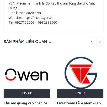
YCN Media hân hạnh là đối tác thu âm tổng đài cho Việt
Dũng.
Email: media@ycn.vn
Website: https://media.ycn.vn
Tel: 0927102666 – 0982893560
SẢN PHẨM LIÊN QUAN
LIÊN HỆ
LIÊN HỆ
Thu âm quảng cáo phát loa khai trương cửa hàng Owen Sơn La
Livestream Lễ kỉ niêm 60 năm thành lập TEDI