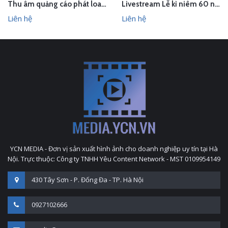
Thu âm quảng cáo phát loa khai trương cửa hàng Owen Sơn La
Livestream Lễ kỉ niêm 60 năm thành lập TEDI
Liên hệ
Liên hệ
YCN MEDIA - Đơn vị sản xuất hình ảnh cho doanh nghiệp uy tín tại Hà
Nội. Trực thuộc: Công ty TNHH Yêu Content Network - MST 0109954149
430 Tây Sơn - P. Đống Đa - TP. Hà Nội
0927102666