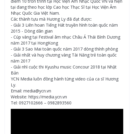
điểm 10 tròn trĩnh tại Học Viện Âm Nhạc Quốc VN và hiện
tại đang theo học lớp Cao học Thạc Sĩ tại Học Viện Âm
Nhạc Quốc Gia Việt Nam.
Các thành tựu mà Hương Ly đã đạt được:
- Giải 3 Liên hoan Tiếng Hát truyền hình toàn quốc năm
2015 - Dòng dân gian
- Cúp vàng tại Festival âm nhạc Châu Á Thái Bình Dương
năm 2017 tại HongKong
- Giải 3 Sao Mai toàn quốc năm 2017 dòng thính phòng
- Giải nhất và huy chương vàng Tài Năng trẻ toàn quốc
năm 2017
- Giải nhì cuộc thi Kyushu music Concour 2018 tại Nhật
Bản
YCN Media luôn đồng hành từng video của ca sĩ Hương
Ly.
Email: media@ycn.vn
Website: https://media.ycn.vn
Tel: 0927102666 – 0982893560