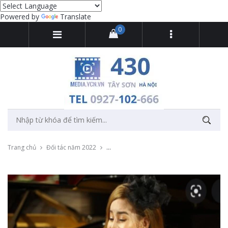
Powered by
Translate
0
Trang chủ
Đối tác năm 2022
Quay phim lễ tốt nghiệp Cao học ca sĩ Hư