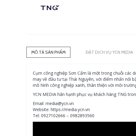
MÔ TẢ SẢN PHẨM
ĐẶT DỊCH VỤ YCN MEDIA
Cụm công nghiệp Sơn Cẩm là một trong chuỗi các d
may về đầu tư tại Thái Nguyên, với điểm nhấn nổi b
mô hình công nghiệp xanh, thân thiện với môi trườn
YCN MEDIA hân hạnh phục vụ khách hàng TNG trong 
Email: media@ycn.vn
Website: https://media.ycn.vn
Tel: 0927102666 – 0982893560