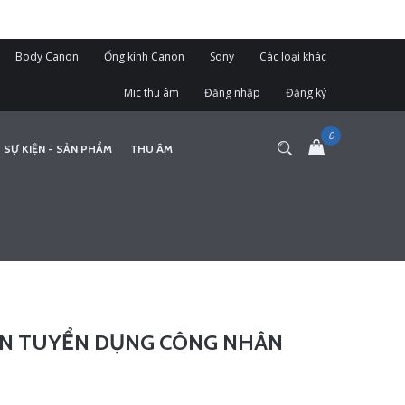
Body Canon
Ống kính Canon
Sony
Các loại khác
Mic thu âm
Đăng nhập
Đăng ký
 SỰ KIỆN - SẢN PHẨM
THU ÂM
IN TUYỂN DỤNG CÔNG NHÂN