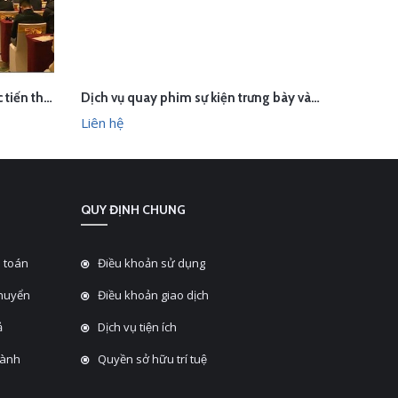
Quay phim sự kiện Hội nghị xúc tiến thương mại và hợp tác kinh tế Việt Nam - Trung Quốc
Dịch vụ quay phim sự kiện trưng bày và lái thử xe Isuzu
LIÊN HỆ
L
HANH
XEM NHANH
Liên hệ
Liên hệ
QUY ĐỊNH CHUNG
 toán
Điều khoản sử dụng
chuyển
Điều khoản giao dịch
̉
Dịch vụ tiện ích
hành
Quyền sở hữu trí tuệ