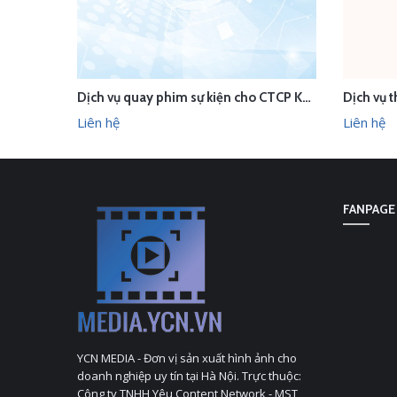
Dịch vụ quay phim sự kiện cho CTCP Kamnex
LIÊN HỆ
LI
XEM NHANH
Liên hệ
Liên hệ
FANPAGE
YCN MEDIA - Đơn vị sản xuất hình ảnh cho
doanh nghiệp uy tín tại Hà Nội. Trực thuộc:
Công ty TNHH Yêu Content Network - MST