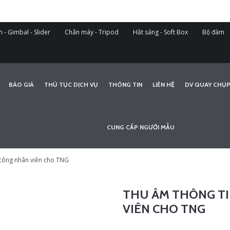
 - Gimbal - Slider
Chân máy - Tripod
Hắt sáng - Soft Box
Bộ đàm
BÁO GIÁ
THỦ TỤC DỊCH VỤ
THÔNG TIN
LIÊN HỆ
DV QUAY CHỤP
CUNG CẤP NGƯỜI MẪU
 công nhân viên cho TNG
THU ÂM THÔNG T
VIÊN CHO TNG