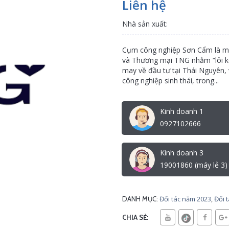
Liên hệ
Nhà sản xuất:
Cụm công nghiệp Sơn Cẩm là mộ
và Thương mại TNG nhằm “lôi ké
may về đầu tư tại Thái Nguyên, 
công nghiệp sinh thái, trong...
Kinh doanh 1
0927102666
Kinh doanh 3
19001860 (máy lẻ 3)
Đối tác năm 2023
,
Đối 
DANH MỤC:
CHIA SẺ: