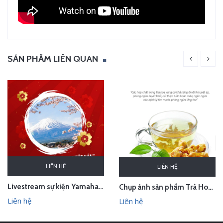
SẢN PHẨM LIÊN QUAN
LIÊN HỆ
LIÊN HỆ
Livestream sự kiện Yamaha - lễ bốc thăm chuyến du lịch Nhật Bản 100 triệu - Hà Nội
Chụp ảnh sản phẩm Trà Hoa Vàng - Kim Hoa Trà tại studio Hà Nội
Liên hệ
Liên hệ