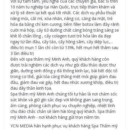
Với sự tâm tâm, yêu nghề của các chuyên gia, bác sĩ trên
10 năm tu nghiệp tại Hàn Quốc, trực tiếp thăm khám và
xử lý sẽ đem lại kết quả tốt nhất. Các dịch vụ phẫu thuật
nâng mũi, cắt mí, xóa nhăn, nâng cơ, căng da mặt, trẻ
hóa da bằng chỉ kim cương, tiêm filler botox làm đầy rãnh
cười má hóp, cấy 63 dưỡng chất căng bóng trắng sáng se
khít lỗ chân lông , cấy colagen tươi trẻ hóa làn da đẹp
ngay từ lần đầu, cấy tảo, cấy hồng sâm, cấy diệp lục,…
điều trị mụn 1 lần chỉ còn từ 139k, hết mụn hết thâm sau
3 lần điều trị
Đến với spa thẩm mỹ Minh Anh, quý khách hàng còn
được trải nghệm các dịch vụ như gội đầu thảo dược thư
giãn, dưỡng sinh đông y đả thông kinh lạc, bài tiết độc tố
trong cơ thể, giải tỏa căng thẳng mệt mỏi giúp giảm đau
đầu, giảm đau vai gáy, hết đau nhức xương khớp, điều trị
đau dây thần kinh tọa.
Spa thẩm mỹ Minh Anh chúng tôi tự hào là nơi chăm sóc
sức khỏe và giữ gìn sắc đẹp với không gian sang trọng,
ấm cúng, phòng cách phục vụ chuyên nghiệp, nhiệt tình
chu đáo chắc chắn sẽ làm hài lòng quý khách. Spa thẩm
mỹ Minh Anh - nơi khách hàng gửi trọn niềm tin.
YCN MEDIA hân hạnh phục vụ khách hàng Spa Thẩm mỹ