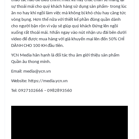
thao tác nào để điều chỉnh.Thiết kế này chắc chắn sẽ mang lại
sự thoải mái cho quý khách hàng sử dụng sản phẩm- trong lúc
ăn no hay khi ngồi làm việc mà không bị khó chịu hay căng tức
vòng bụng. Hơn thế nữa với thiết kế phần đũng quần dành
cho người bận rộn vì vậy sẽ giúp quý khách Đứng lên ngồi
xuống rất thoải mái. Nhấn ngay vào nút nhận ưu đãi bên dưới
video để được mua hàng với giá khuyến mại lên đến 50% CHỈ
DÀNH CHO 100 KH đầu tiên.
YCN Media hân hạnh là đối tác thu âm giới thiệu sản phẩm
Quần âu thong minh.
Email: media@ycn.vn
Website: https://media.ycn.vn
Tel: 0927102666 – 0982893560