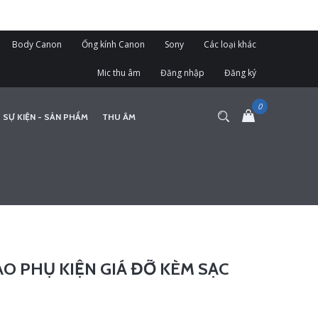
Body Canon
Ống kính Canon
Sony
Các loại khác
Mic thu âm
Đăng nhập
Đăng ký
 SỰ KIỆN - SẢN PHẨM
THU ÂM
O PHỤ KIỆN GIÁ ĐỠ KÈM SẠC