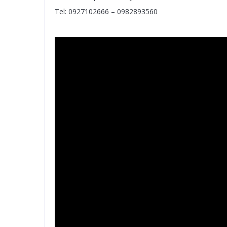
Tel: 0927102666 – 0982893560