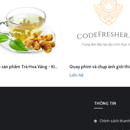
Chụp ảnh sản phẩm Trà Hoa Vàng - Kim Hoa Trà tại studio Hà Nội
ÊN HỆ
LIÊN HỆ
XEM NHANH
XEM N
Liên hệ
THÔNG TIN
Chính sách thanh