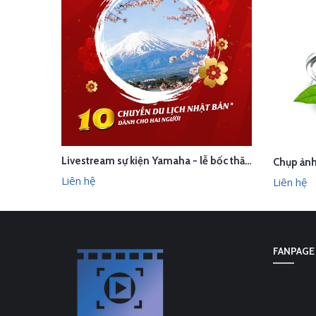
Livestream sự kiện Yamaha - lễ bốc thăm chuyến du lịch Nhật Bản 100 triệu - Hà Nội
LIÊN HỆ
XEM NHANH
LI
Liên hệ
Liên hệ
FANPAGE