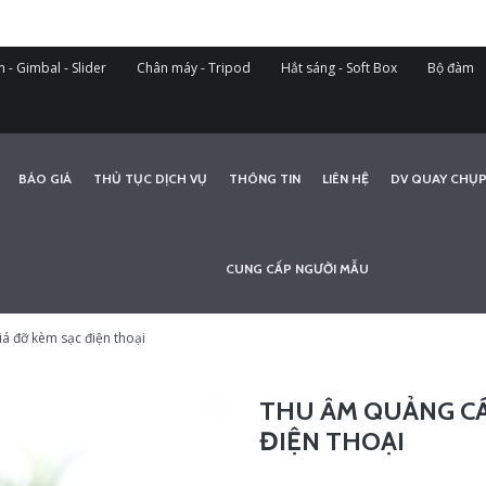
 - Gimbal - Slider
Chân máy - Tripod
Hắt sáng - Soft Box
Bộ đàm
BÁO GIÁ
THỦ TỤC DỊCH VỤ
THÔNG TIN
LIÊN HỆ
DV QUAY CHỤP
CUNG CẤP NGƯỜI MẪU
á đỡ kèm sạc điện thoại
THU ÂM QUẢNG CÁ
ĐIỆN THOẠI