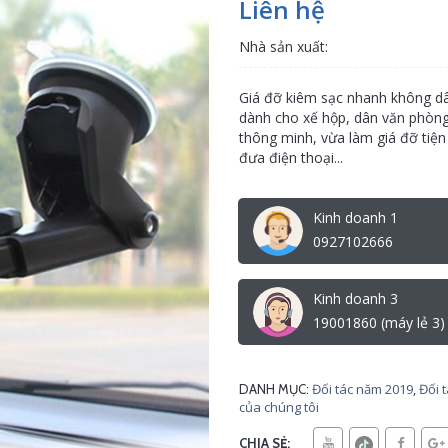
Liên hệ
Nhà sản xuất:
Giá đỡ kiêm sạc nhanh không dây
dành cho xế hộp, dân văn phòng
thông minh, vừa làm giá đỡ tiện
đưa điện thoại...
Kinh doanh 1
0927102666
Kinh doanh 3
19001860 (máy lẻ 3)
Đối tác năm 2019
,
Đối 
DANH MỤC:
của chúng tôi
CHIA SẺ: