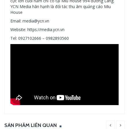
cực lớn cuối năm chỉ có tại Miu House 994 đường Láng.
YCN Media hân hạnh là đối tác thu âm quảng cáo Miu
House
Email: media@ycn.vn
Website: https://media.ycn.vn
Tel: 0927102666 – 0982893560
SẢN PHẨM LIÊN QUAN