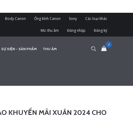
Body Canon
Ống kính Canon
Sony
Các loại khác
Mic thu âm
Đăng nhập
Đăng ký
 SỰ KIỆN - SẢN PHẨM
THU ÂM
O KHUYẾN MÃI XUÂN 2024 CHO