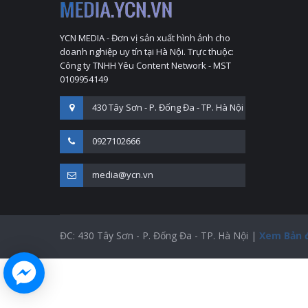
YCN MEDIA - Đơn vị sản xuất hình ảnh cho
doanh nghiệp uy tín tại Hà Nội. Trực thuộc:
Công ty TNHH Yêu Content Network - MST
0109954149
430 Tây Sơn - P. Đống Đa - TP. Hà Nội
0927102666
media@ycn.vn
ĐC: 430 Tây Sơn - P. Đống Đa - TP. Hà Nội |
Xem Bản 