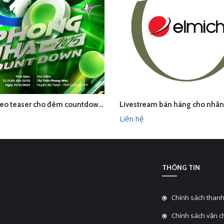
Dựng video teaser cho đêm countdown tại Phong Nha - Quảng Bình
ÊN HỆ
LIÊN HỆ
XEM NHANH
XEM N
Liên hệ
THÔNG TIN
Chính sách thanh
Chính sách vận 