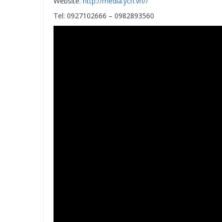
Website:
http://media.ycn.vn//
Tel: 0927102666 – 0982893560