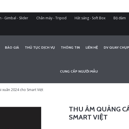
 - Gimbal - Slider
Chân máy - Tripod
Hắt sáng - Soft Box
Bộ đàm
BÁO GIÁ
THỦ TỤC DỊCH VỤ
THÔNG TIN
LIÊN HỆ
DV QUAY CHỤP
CUNG CẤP NGƯỜI MẪU
 xuân 2024 cho Smart Việt
THU ÂM QUẢNG CÁ
SMART VIỆT