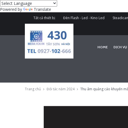
Powered by
Translate
Tất cả thiết bị
Đèn Flash - Led - Kino Led
Steadicam
HOME
DỊCH VỤ
Trang chủ
Đối tác năm 2024
Thu âm quảng cáo khuyến mãi