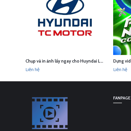
Chụp và in ảnh lấy ngay cho Huyndai Lam Kinh
LIÊN HỆ
LI
XEM NHANH
Liên hệ
Liên hệ
FANPAGE