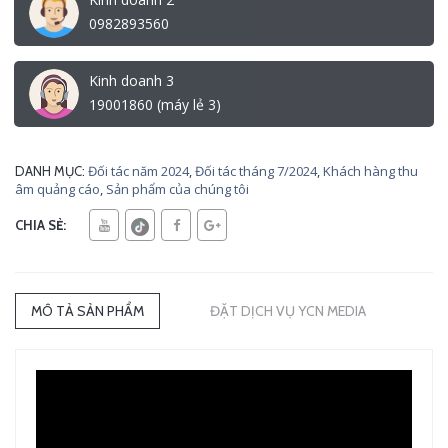
0982893560
Kinh doanh 3
19001860 (máy lẻ 3)
Đối tác năm 2024
,
Đối tác tháng 7/2024
,
Khách hàng thu
DANH MỤC:
âm quảng cáo
,
Sản phẩm của chúng tôi
CHIA SẺ:
MÔ TẢ SẢN PHẨM
ĐẶT DỊCH VỤ YCN MEDIA