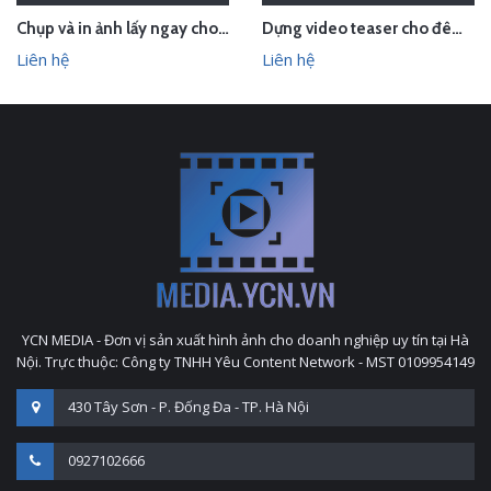
Chụp và in ảnh lấy ngay cho Huyndai Lam Kinh
Dựng video teaser cho đêm countdown tại Phong Nha - Quảng Bình
Liên hệ
Liên hệ
YCN MEDIA - Đơn vị sản xuất hình ảnh cho doanh nghiệp uy tín tại Hà
Nội. Trực thuộc: Công ty TNHH Yêu Content Network - MST 0109954149
430 Tây Sơn - P. Đống Đa - TP. Hà Nội
0927102666