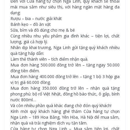
Đến với Cửa hàng tự chọn Nga Linh, quý khách sẽ thoải
mái mua sắm như siêu thị, với hàng ngàn mặt hàng đa
dạng:
Rượu – bia – nước giải khát
Bánh kẹo – đồ ăn vặt
Sữa, bỉm và đồ dùng cho mẹ & bé
Cùng nhiều nhu yếu phẩm gia đình khác – tiện lợi, chất
lượng, giá cả hợp lý.
Nhân dịp khai trương, Nga Linh gửi tặng quý khách nhiều
quà tặng hấp dẫn:
Làm thẻ thành viên – tích điểm nhận quà.
Mua đơn hàng 500.000 đồng trở lên – tặng ngay 50.000
đồng tiền điểm.
Mua đơn hàng 400.000 đồng trở lên – tặng 1 bộ 3 hộp gia
vị trị giá 60.000 đồng.
Mua đơn hàng 350.000 đồng trở lên – nhận quà tặng
phong phú: bộ rổ Việt Nhật, đồng hồ báo thức, ô gấp, bình
nước 800ml…
Và còn nhiều phần quà khác đang chờ đón quý khách!
Kính mời quý khách hàng ghé thăm Cửa hàng tự chọn
Nga Linh – 189 Hoa Bằng, Yên Hòa, Hà Nội để mua sắm,
nhận quà và trải nghiệm dịch vụ tận tâm.
Cửa hàng tự chọn Nga Linh – Mua sắm tiện lợi, chất