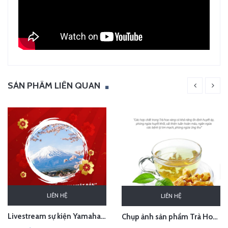
SẢN PHẨM LIÊN QUAN
LIÊN HỆ
LIÊN HỆ
Livestream sự kiện Yamaha - lễ bốc thăm chuyến du lịch Nhật Bản 100 triệu - Hà Nội
Chụp ảnh sản phẩm Trà Hoa Vàng - Kim Hoa Trà tại studio Hà Nội