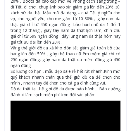
20% , Boots da cao cấp mới về Phong cách sang trọng –
đi Tết, đi chơi, chụp ảnh bao xịn giảm giá lên đến 20% ,túi
xách nữ da thật Mẫu mã đa dạng,– quà Tết ý nghĩa cho
vợ, cho người yêu, cho mẹ giảm từ 10-30% , giày nam da
thật giá chỉ từ 450 ngàn đồng bảo hành nổ da 1 đổi 1
trong 12 tháng , giày tây nam da thật lịch lãm, chỉn chu
giá chỉ từ 599 ngàn đồng , dây lưng nam da thật hôm nay
giá tốt ưu đãi lên đến 20% ,
Vâng thế giới đồ da xả kho đón tết giảm giá toàn bộ cửa
hàng lên đến 50% , giày thể thao nữ êm mềm giá chỉ có
250 ngàn đồng, giày nam da thật da mềm đồng giá 450
ngàn đồng
Số lượng có hạn , mẫu đẹp sale rẻ hết rất nhanh,Kính mời
quý khách nhanh chân qua thế giới đồ da để chọn cho
mình , nhanh tay để chọn cho cả gia đình cùng vui.
Đồ da thật tại thế giới đồ da được bảo hành ,. Bảo dưỡng
đánh xi làm sạch miễn phí trọn đời sản phẩm.