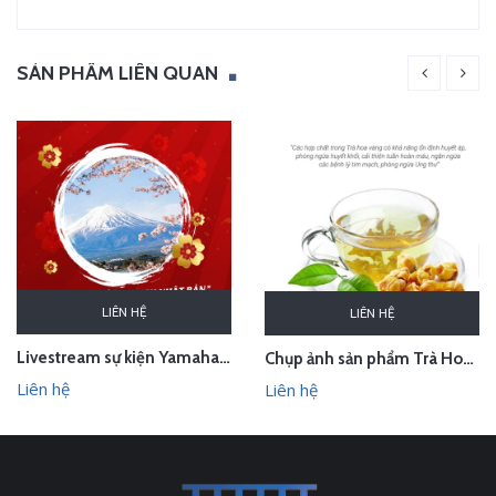
SẢN PHẨM LIÊN QUAN
LIÊN HỆ
LIÊN HỆ
Livestream sự kiện Yamaha - lễ bốc thăm chuyến du lịch Nhật Bản 100 triệu - Hà Nội
Chụp ảnh sản phẩm Trà Hoa Vàng - Kim Hoa Trà tại studio Hà Nội
Liên hệ
Liên hệ