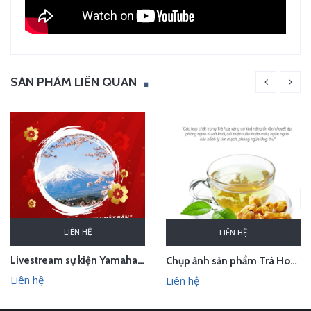
SẢN PHẨM LIÊN QUAN
LIÊN HỆ
LIÊN HỆ
Livestream sự kiện Yamaha - lễ bốc thăm chuyến du lịch Nhật Bản 100 triệu - Hà Nội
Chụp ảnh sản phẩm Trà Hoa Vàng - Kim Hoa Trà tại studio Hà Nội
Liên hệ
Liên hệ