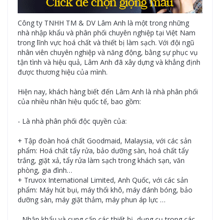
Công ty TNHH TM & DV Lâm Anh là một trong những
nhà nhập khẩu và phân phối chuyên nghiệp tại Việt Nam
trong lĩnh vực hoá chất và thiết bị làm sạch. Với đội ngũ
nhân viên chuyên nghiệp và năng động, bằng sự phục vụ
tận tình và hiệu quả, Lâm Anh đã xây dựng và khẳng định
được thương hiệu của mình.
Hiện nay, khách hàng biết đến Lâm Anh là nhà phân phối
của nhiều nhãn hiệu quốc tế, bao gồm:
- Là nhà phân phối độc quyền của:
+ Tập đoàn hoá chất Goodmaid, Malaysia, với các sản
phẩm: Hoá chất tẩy rửa, bảo dưỡng sàn, hoá chất tẩy
trắng, giặt xả, tẩy rửa làm sạch trong khách sạn, văn
phòng, gia đình…
+ Truvox International Limited, Anh Quốc, với các sản
phẩm: Máy hút bụi, máy thổi khô, máy đánh bóng, bảo
dưỡng sàn, máy giặt thảm, máy phun áp lực …
- Nhập khẩu và cung cấp các thiết bị, dụng cụ trong các