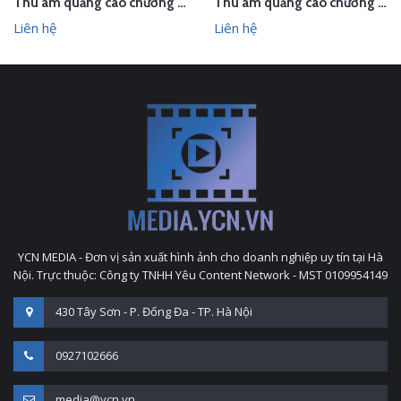
Thu âm quảng cáo chương trình khuyến mại cho Thế giới đồ da
Thu âm quảng cáo chương trình mừng 30/4-1/5 cho Thời trang Owen
Liên hệ
Liên hệ
YCN MEDIA - Đơn vị sản xuất hình ảnh cho doanh nghiệp uy tín tại Hà
Nội. Trực thuộc: Công ty TNHH Yêu Content Network - MST 0109954149
430 Tây Sơn - P. Đống Đa - TP. Hà Nội
0927102666
media@ycn.vn