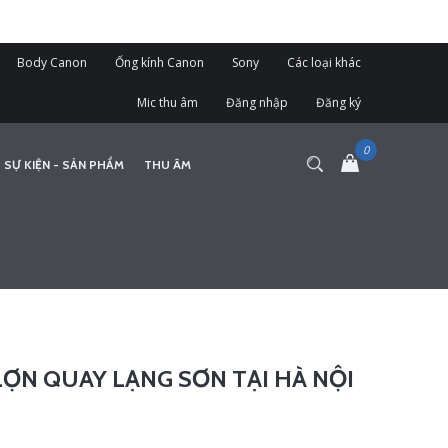
Body Canon
Ống kính Canon
Sony
Các loại khác
Mic thu âm
Đăng nhập
Đăng ký
 SỰ KIỆN - SẢN PHẨM
THU ÂM
LỢN QUAY LẠNG SƠN TẠI HÀ NỘI