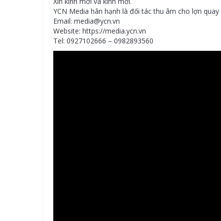
Xin kính mời và kính mời.
YCN Media hân hạnh là đối tác thu âm cho lợn quay
Email: media@ycn.vn
Website: https://media.ycn.vn
Tel: 0927102666 – 0982893560