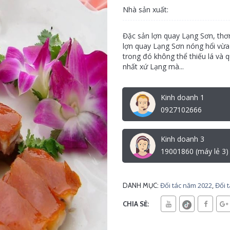
Nhà sản xuất:
Đặc sản lợn quay Lạng Sơn, thơ
lợn quay Lạng Sơn nóng hổi vừa 
trong đó không thể thiếu lá và
nhất xứ Lạng mà...
Kinh doanh 1
0927102666
Kinh doanh 3
19001860 (máy lẻ 3)
Đối tác năm 2022
,
Đối 
DANH MỤC:
CHIA SẺ: