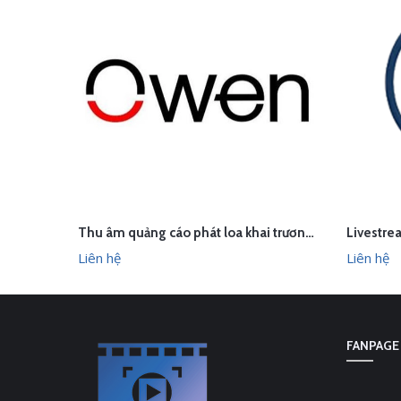
Thu âm quảng cáo phát loa khai trương cửa hàng Owen Sơn La
LIÊN HỆ
LI
XEM NHANH
Liên hệ
Liên hệ
FANPAGE