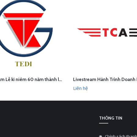
Livestream Lễ kỉ niêm 60 năm thành lập TEDI
ÊN HỆ
LIÊN HỆ
XEM NHANH
XEM N
Liên hệ
THÔNG TIN
Chính sách thanh