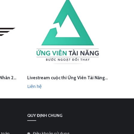
Livestream Hành Trình Doanh Nhân 2023
Livestream cuộc thi Ứng Viên Tài Năng tại Đại học Ngoại Thương
LIÊN HỆ
L
HANH
XEM NHANH
Liên hệ
Liên hệ
QUY ĐỊNH CHUNG
 toán
Điều khoản sử dụng