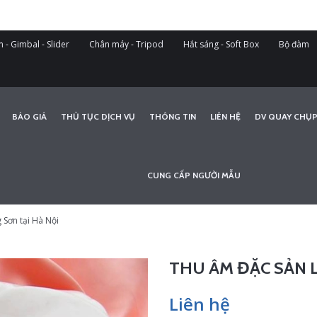
 - Gimbal - Slider
Chân máy - Tripod
Hắt sáng - Soft Box
Bộ đàm
BÁO GIÁ
THỦ TỤC DỊCH VỤ
THÔNG TIN
LIÊN HỆ
DV QUAY CHỤP
CUNG CẤP NGƯỜI MẪU
 Sơn tại Hà Nội
THU ÂM ĐẶC SẢN 
Liên hệ