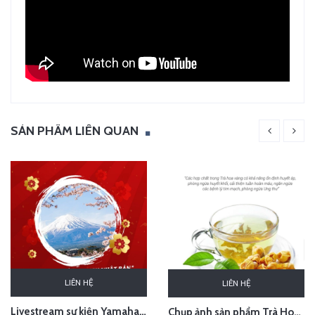
SẢN PHẨM LIÊN QUAN
LIÊN HỆ
LIÊN HỆ
Livestream sự kiện Yamaha - lễ bốc thăm chuyến du lịch Nhật Bản 100 triệu - Hà Nội
Chụp ảnh sản phẩm Trà Hoa Vàng - Kim Hoa Trà tại studio Hà Nội