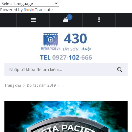
Powered by
Translate
0
Trang chủ
Đối tác năm 2019
Quay phim và ghi hình cho sự kiện Predat