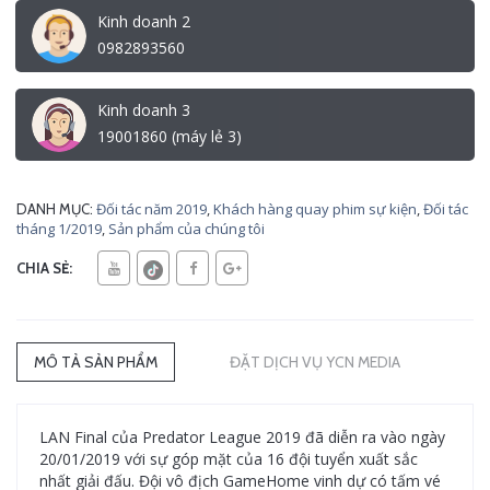
Kinh doanh 2
0982893560
Kinh doanh 3
19001860 (máy lẻ 3)
Đối tác năm 2019
,
Khách hàng quay phim sự kiện
,
Đối tác
DANH MỤC:
tháng 1/2019
,
Sản phẩm của chúng tôi
CHIA SẺ:
MÔ TẢ SẢN PHẨM
ĐẶT DỊCH VỤ YCN MEDIA
LAN Final của Predator League 2019 đã diễn ra vào ngày
20/01/2019 với sự góp mặt của 16 đội tuyển xuất sắc
nhất giải đấu. Đội vô địch GameHome vinh dự có tấm vé