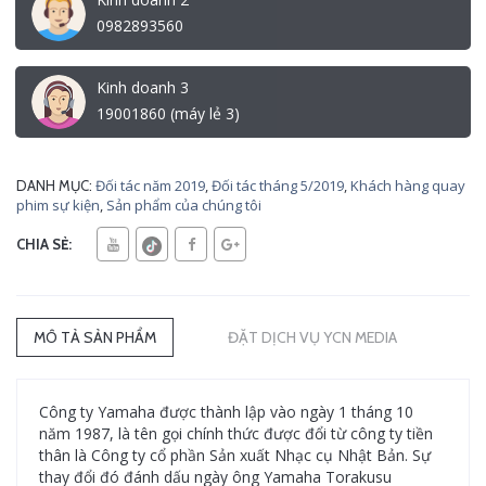
0982893560
Kinh doanh 3
19001860 (máy lẻ 3)
Đối tác năm 2019
,
Đối tác tháng 5/2019
,
Khách hàng quay
DANH MỤC:
phim sự kiện
,
Sản phẩm của chúng tôi
CHIA SẺ:
MÔ TẢ SẢN PHẨM
ĐẶT DỊCH VỤ YCN MEDIA
Công ty Yamaha được thành lập vào ngày 1 tháng 10
năm 1987, là tên gọi chính thức được đổi từ công ty tiền
thân là Công ty cổ phần Sản xuất Nhạc cụ Nhật Bản. Sự
thay đổi đó đánh dấu ngày ông Yamaha Torakusu