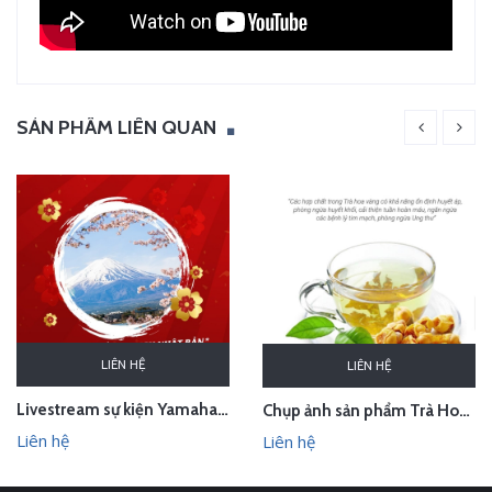
SẢN PHẨM LIÊN QUAN
LIÊN HỆ
LIÊN HỆ
Livestream sự kiện Yamaha - lễ bốc thăm chuyến du lịch Nhật Bản 100 triệu - Hà Nội
Chụp ảnh sản phẩm Trà Hoa Vàng - Kim Hoa Trà tại studio Hà Nội
Liên hệ
Liên hệ