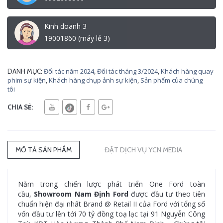
Kinh doanh 3
19001860 (máy lẻ 3)
Đối tác năm 2024
,
Đối tác tháng 3/2024
,
Khách hàng quay
DANH MỤC:
phim sự kiện
,
Khách hàng chụp ảnh sự kiện
,
Sản phẩm của chúng
tôi
CHIA SẺ:
MÔ TẢ SẢN PHẨM
ĐẶT DỊCH VỤ YCN MEDIA
Nằm trong chiến lược phát triển One Ford toàn
cầu,
Showroom Nam Định Ford
được đầu tư theo tiên
chuẩn hiện đại nhất Brand @ Retail II của Ford với tổng số
vốn đầu tư lên tới 70 tỷ đồng toạ lạc tại 91 Nguyễn Công