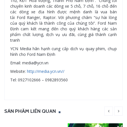
Trứ, KĐT Hòa Vượng, Thành Phố Nam Định . Chúng tôi
chuyên kinh doanh các dòng xe 5 chỗ, 7 chỗ, 16 chỗ đến
các dòng xe địa hình được mệnh danh là vua bán
tải Ford Ranger, Raptor. Với phương châm “sự hài lòng
của quý khách là thành công của chúng tôi”. Ford Nam
Định cam kết mang đến cho quý khách hàng các sản
phẩm chất lượng, dịch vụ ưu đãi, cùng giá thành cạnh
tranh
YCN Media hân hạnh cung cấp dịch vụ quay phim, chụp
hình cho Ford Nam Định
Email: media@ycn.vn
Website:
http://media.ycn.vn//
Tel: 0927102666 – 0982893560
SẢN PHẨM LIÊN QUAN