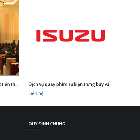
Quay phim sự kiện Hội nghị xúc tiến thương mại và hợp tác kinh tế Việt Nam - Trung Quốc
Dịch vụ quay phim sự kiện trưng bày và lái thử xe Isuzu
LIÊN HỆ
L
HANH
XEM NHANH
Liên hệ
Liên hệ
QUY ĐỊNH CHUNG