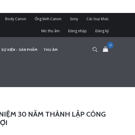
Body Canon
Ống kính Canon
Sony
Các loại khác
Mic thu âm
Đăng nhập
Đăng ký
 SỰ KIỆN - SẢN PHẨM
THU ÂM
 NIỆM 30 NĂM THÀNH LẬP CÔNG
ỢI