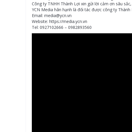
Công ty TNHH Thành Lợi xin gửi lời cảm ơn sâu sắc, 
YCN Media hân hạnh là đối tác được công ty Thành L
Email: media@ycn.vn
Website: https://media.ycn.vn
Tel: 0927102666 – 0982893560