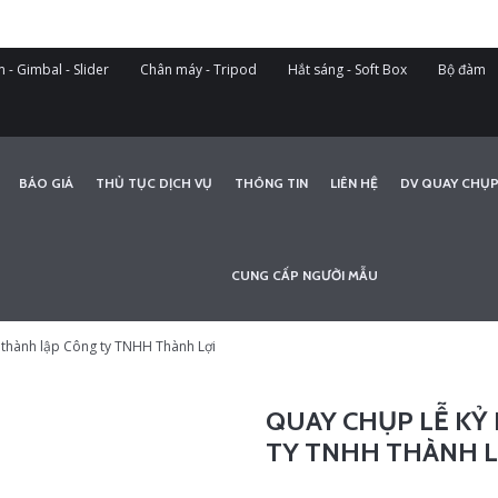
 - Gimbal - Slider
Chân máy - Tripod
Hắt sáng - Soft Box
Bộ đàm
BÁO GIÁ
THỦ TỤC DỊCH VỤ
THÔNG TIN
LIÊN HỆ
DV QUAY CHỤP
CUNG CẤP NGƯỜI MẪU
 thành lập Công ty TNHH Thành Lợi
QUAY CHỤP LỄ KỶ
TY TNHH THÀNH L