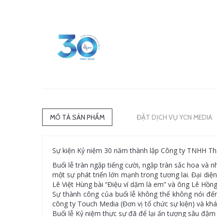
MÔ TẢ SẢN PHẨM
ĐẶT DỊCH VỤ YCN MEDIA
Sự kiện Kỷ niệm 30 năm thành lập Công ty TNHH Th
Buổi lễ tràn ngập tiếng cười, ngập tràn sắc hoa và
một sự phát triển lớn mạnh trong tương lai. Đại diệ
Lê Việt Hùng bài “Điệu ví dặm là em” và ông Lê Hồng 
Sự thành công của buổi lễ không thể không nói đến
công ty Touch Media (Đơn vị tổ chức sự kiện) và kh
Buổi lễ Kỷ niệm thực sự đã để lại ấn tượng sâu đậm 