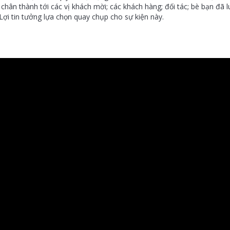
chân thành tới các vị khách mời; các khách hàng; đối tác; bè bạn đã
ợi tin tưởng lựa chọn quay chụp cho sự kiện này.