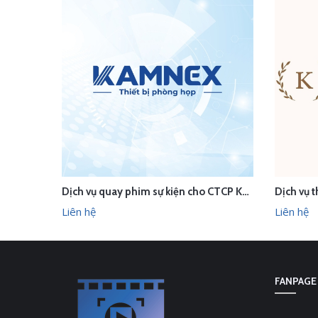
Dịch vụ quay phim sự kiện cho CTCP Kamnex
LIÊN HỆ
LI
XEM NHANH
Liên hệ
Liên hệ
FANPAGE