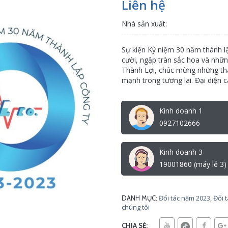
Liên hệ
Nhà sản xuất:
Sự kiện Kỷ niệm 30 năm thành l
cười, ngập tràn sắc hoa và nhữn
Thành Lợi, chúc mừng những thà
mạnh trong tương lai. Đại diện cá
Kinh doanh 1
0927102666
Kinh doanh 3
19001860 (máy lẻ 3)
Đối tác năm 2023
,
Đối 
DANH MỤC:
chúng tôi
CHIA SẺ: