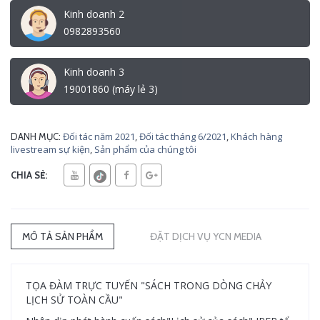
Kinh doanh 2
0982893560
Kinh doanh 3
19001860 (máy lẻ 3)
Đối tác năm 2021
,
Đối tác tháng 6/2021
,
Khách hàng
DANH MỤC:
livestream sự kiện
,
Sản phẩm của chúng tôi
CHIA SẺ:
MÔ TẢ SẢN PHẨM
ĐẶT DỊCH VỤ YCN MEDIA
TỌA ĐÀM TRỰC TUYẾN "SÁCH TRONG DÒNG CHẢY
LỊCH SỬ TOÀN CẦU"