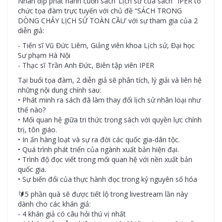
Nhân dịp phát hành cuốn sách"Lịch sử của sách" IPER tổ
chức tọa đàm trực tuyến với chủ đề “SÁCH TRONG
DÒNG CHẢY LỊCH SỬ TOÀN CẦU’ với sự tham gia của 2
diễn giả:
- Tiến sĩ Vũ Đức Liêm, Giảng viên khoa Lịch sử, Đại học
Sư phạm Hà Nội
- Thạc sĩ Trần Anh Đức, Biên tập viên IPER
Tại buổi tọa đàm, 2 diễn giả sẽ phân tích, lý giải và liên hệ
những nội dung chính sau:
• Phát minh ra sách đã làm thay đổi lịch sử nhân loại như
thế nào?
• Mối quan hệ giữa tri thức trong sách với quyền lực chính
trị, tôn giáo.
• In ấn hàng loạt và sự ra đời các quốc gia-dân tộc.
• Quá trình phát triển của ngành xuất bản hiện đại.
• Trình độ đọc viết trong mối quan hệ với nền xuất bản
quốc gia.
• Sự biến đổi của thực hành đọc trong kỷ nguyên số hóa
🔰5 phần quà sẽ được tiết lộ trong livestream lần này
dành cho các khán giả:
- 4 khán giả có câu hỏi thú vị nhất