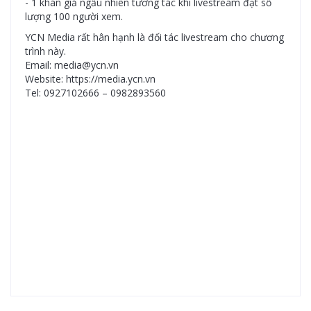
- 1 khán giả ngẫu nhiên tương tác khi livestream đạt số
lượng 100 người xem.
YCN Media rất hân hạnh là đối tác livestream cho chương
trình này.
Email: media@ycn.vn
Website: https://media.ycn.vn
Tel: 0927102666 – 0982893560