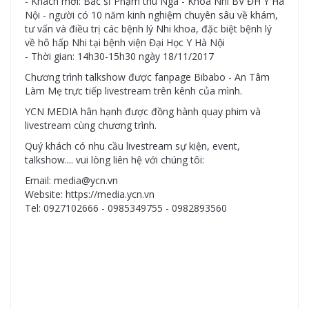
- Khách mời: Bác sĩ Phạm thu Nga - Khoa Nhi BV ĐH Y Hà
Nội - người có 10 năm kinh nghiệm chuyên sâu về khám,
tư vấn và điều trị các bệnh lý Nhi khoa, đặc biệt bệnh lý
về hô hấp Nhi tại bệnh viện Đại Học Y Hà Nội
- Thời gian: 14h30-15h30 ngày 18/11/2017
Chương trình talkshow được fanpage Bibabo - An Tâm
Làm Mẹ trực tiếp livestream trên kênh của mình.
YCN MEDIA hân hạnh được đồng hành quay phim và
livestream cùng chương trình.
Quý khách có nhu cầu livestream sự kiện, event,
talkshow.... vui lòng liên hệ với chúng tôi:
Email: media@ycn.vn
Website: https://media.ycn.vn
Tel: 0927102666 - 0985349755 - 0982893560