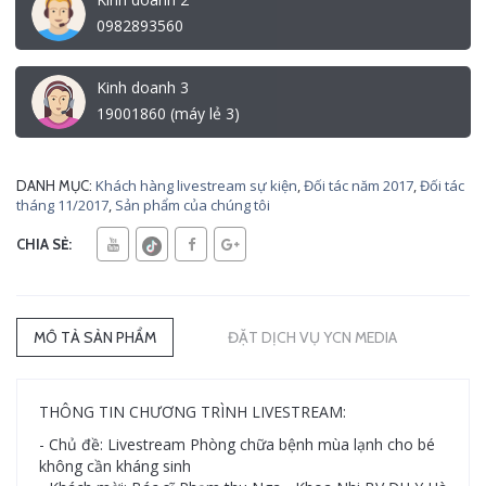
0982893560
Kinh doanh 3
19001860 (máy lẻ 3)
Khách hàng livestream sự kiện
,
Đối tác năm 2017
,
Đối tác
DANH MỤC:
tháng 11/2017
,
Sản phẩm của chúng tôi
CHIA SẺ:
MÔ TẢ SẢN PHẨM
ĐẶT DỊCH VỤ YCN MEDIA
THÔNG TIN CHƯƠNG TRÌNH LIVESTREAM:
- Chủ đề: Livestream Phòng chữa bệnh mùa lạnh cho bé
không cần kháng sinh