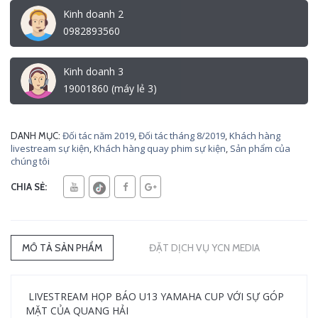
Kinh doanh 2
0982893560
Kinh doanh 3
19001860 (máy lẻ 3)
Đối tác năm 2019
,
Đối tác tháng 8/2019
,
Khách hàng
DANH MỤC:
livestream sự kiện
,
Khách hàng quay phim sự kiện
,
Sản phẩm của
chúng tôi
CHIA SẺ:
MÔ TẢ SẢN PHẨM
ĐẶT DỊCH VỤ YCN MEDIA
LIVESTREAM HỌP BÁO U13 YAMAHA CUP VỚI SỰ GÓP
MẶT CỦA QUANG HẢI