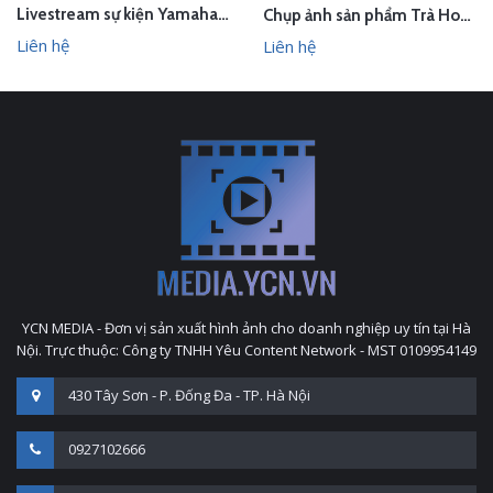
Livestream sự kiện Yamaha - lễ bốc thăm chuyến du lịch Nhật Bản 100 triệu - Hà Nội
Chụp ảnh sản phẩm Trà Hoa Vàng - Kim Hoa Trà tại studio Hà Nội
Liên hệ
Liên hệ
YCN MEDIA - Đơn vị sản xuất hình ảnh cho doanh nghiệp uy tín tại Hà
Nội. Trực thuộc: Công ty TNHH Yêu Content Network - MST 0109954149
430 Tây Sơn - P. Đống Đa - TP. Hà Nội
0927102666