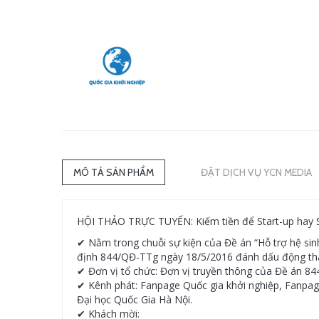
MÔ TẢ SẢN PHẨM
ĐẶT DỊCH VỤ YCN MEDIA
HỘI THẢO TRỰC TUYẾN: Kiếm tiền để Start-up hay Sta
✔ Nằm trong chuỗi sự kiện của Đề án “Hỗ trợ hệ si
định 844/QĐ-TTg ngày 18/5/2016 đánh dấu động thái 
✔ Đơn vị tổ chức: Đơn vị truyền thông của Đề án 84
✔ Kênh phát: Fanpage Quốc gia khởi nghiệp, Fanpage
Đại học Quốc Gia Hà Nội.
✔ Khách mời: