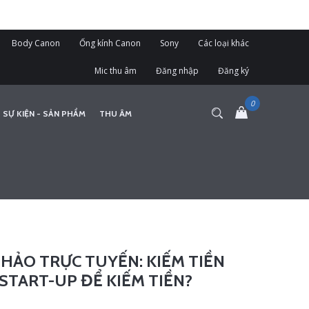
Body Canon
Ống kính Canon
Sony
Các loại khác
Mic thu âm
Đăng nhập
Đăng ký
 SỰ KIỆN - SẢN PHẨM
THU ÂM
HẢO TRỰC TUYẾN: KIẾM TIỀN
START-UP ĐỂ KIẾM TIỀN?