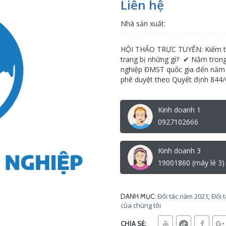
Liên hệ
Nhà sản xuất:
HỘI THẢO TRỰC TUYẾN: Kiếm tiền
trang bị những gì? ✔ Nằm trong 
nghiệp ĐMST quốc gia đến năm 
phê duyệt theo Quyết định 844/
Kinh doanh 1
0927102666
Kinh doanh 3
19001860 (máy lẻ 3)
Đối tác năm 2021
,
Đối 
DANH MỤC:
của chúng tôi
CHIA SẺ: