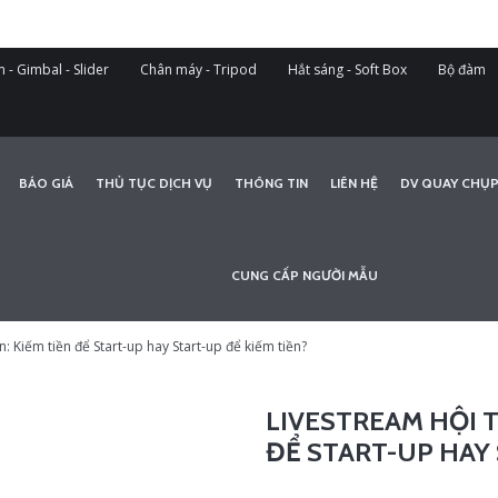
 - Gimbal - Slider
Chân máy - Tripod
Hắt sáng - Soft Box
Bộ đàm
BÁO GIÁ
THỦ TỤC DỊCH VỤ
THÔNG TIN
LIÊN HỆ
DV QUAY CHỤP
CUNG CẤP NGƯỜI MẪU
: Kiếm tiền để Start-up hay Start-up để kiếm tiền?
LIVESTREAM HỘI T
ĐỂ START-UP HAY 