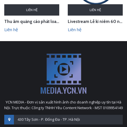
LIÊN HỆ
LIÊN HỆ
Thu âm quảng cáo phát loa khai trương cửa hàng Owen Sơn La
Livestream Lễ kỉ niêm 60 năm thành lập TEDI
Liên hệ
Liên hệ
YCN MEDIA - Đơn vị sản xuất hình ảnh cho doanh nghiệp uy tín tại Hà
Nội. Trực thuộc: Công ty TNHH Yêu Content Network - MST 0109954149
430 Tây Sơn - P. Đống Đa - TP. Hà Nội