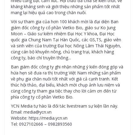
nhiều cung bậc cảm xúc. Hội thảo đã chia sẻ kiến thức về
kháng kháng sinh và giới thiệu những sản phẩm tốt nhất
mang lại hiệu quả cao trong chăn nuôi.
Với sự tham gia của hơn 100 khách mời là đại diện Ban
giám đốc công ty cổ phần Vietko Bio, giáo sư Ko Jung
Moon – Giáo sư kiêm nhiệm Đại Học Y khoa, Đại Học
quốc gia Chung Nam Tại Hàn Quốc, các GS,TS, giáo viên
và sinh viên của trường Đại học Nông Lâm Thái Nguyên,
cùng cán bộ khuyến nông, chủ trang trại, khách hàng
công ty, báo chí truyền thông...
Ban giám đốc công ty ghi nhận những ý kiến đóng góp và
hứa hẹn sẽ đưa ra thị trường Việt Nam những sản phẩm
về phụ gia chăn nuôi tốt nhất với giá cả cạnh tranh. Kết
thúc hội thảo, đại biểu, khách mời chụp ảnh lưu niệm và
cùng công ty tham gia tiệc thay cho lời cảm ơn đến từ
phía công ty cổ phần Vietko Bio.
YCN Media tự hào là đối tác livestream sự kiện lần này.
Email: media@ycn.vn
Website: https://media.ycn.vn
Tel: 0927102666 – 0982893560