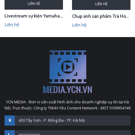
LIÊN HỆ
LIÊN HỆ
Livestream sự kiện Yamaha - lễ bốc thăm chuyến du lịch Nhật Bản 100 triệu - Hà Nội
Chụp ảnh sản phẩm Trà Hoa Vàng - Kim Hoa Trà tại studio Hà Nội
Liên hệ
Liên hệ
YCN MEDIA - Đơn vị sản xuất hình ảnh cho doanh nghiệp uy tín tại Hà
Nội. Trực thuộc: Công ty TNHH Yêu Content Network - MST 0109954149
430 Tây Sơn - P. Đống Đa - TP. Hà Nội
0927102666