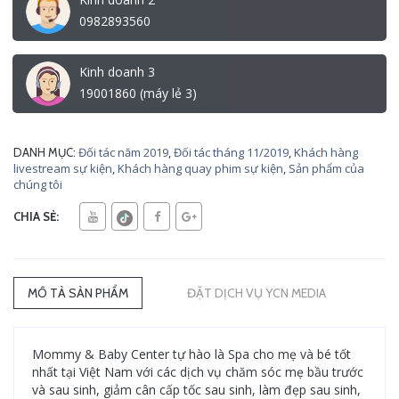
0982893560
Kinh doanh 3
19001860 (máy lẻ 3)
Đối tác năm 2019
,
Đối tác tháng 11/2019
,
Khách hàng
DANH MỤC:
livestream sự kiện
,
Khách hàng quay phim sự kiện
,
Sản phẩm của
chúng tôi
CHIA SẺ:
MÔ TẢ SẢN PHẨM
ĐẶT DỊCH VỤ YCN MEDIA
Mommy & Baby Center tự hào là Spa cho mẹ và bé tốt
nhất tại Việt Nam với các dịch vụ chăm sóc mẹ bầu trước
và sau sinh, giảm cân cấp tốc sau sinh, làm đẹp sau sinh,