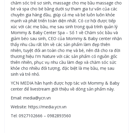
chăm sóc trẻ sơ sinh, massage cho mẹ bầu massage cho
bé và spa cho bé bằng dưới sự tham gia tư vấn của các
chuyên gia hàng đầu, giúp cả mẹ và bé luôn luôn khỏe
mạnh và phát triển toàn diện nhất. Có cơ hội được tiếp
xúc với các mẹ bầu, mẹ sau sinh trong quá trình quản lý
Mommy & Baby Center Spa – Số 1 về Chăm sóc bầu và
giảm béo sau sinh, CEO của Mommy & Baby center nhận
thấy nhu cầu rất lớn về các sản phẩm làm đẹp thiên
nhiên, tuyệt đối an toàn cho mẹ và bé, nên đã cho ra đời
thương hiệu I'm Nature với các sản phẩm có nguồn gốc
thiên nhiên, phục vụ nhu cầu làm đẹp và chăm sóc sức
khỏe cho nhiều đối tượng, đặc biệt là mẹ bầu, mẹ sau
sinh và trẻ nhỏ.
YCN MEDIA hân hạnh được hợp tác với Mommy & Baby
center để livestream giới thiệu về dòng sản phẩm này.
Email: media@ycn.vn
Website: https://media.ycn.vn
Tel: 0927102666 – 0982893560