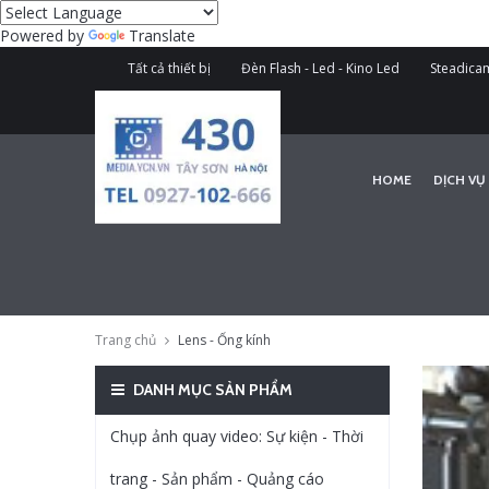
Powered by
Translate
Tất cả thiết bị
Đèn Flash - Led - Kino Led
Steadicam
HOME
DỊCH VỤ
Trang chủ
Lens - Ống kính
DANH MỤC SẢN PHẨM
Chụp ảnh quay video: Sự kiện - Thời
trang - Sản phẩm - Quảng cáo