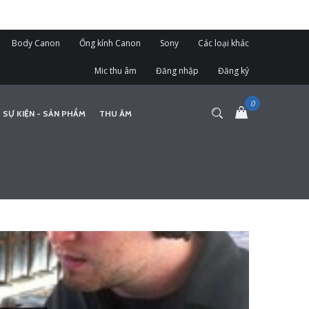
Body Canon
Ống kính Canon
Sony
Các loại khác
Mic thu âm
Đăng nhập
Đăng ký
 SỰ KIỆN - SẢN PHẨM
THU ÂM