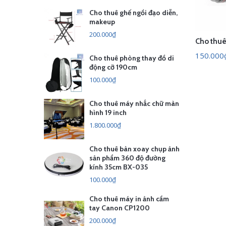
Cho thuê ghế ngồi đạo diễn,
makeup
200.000₫
ĐẶT 
150.000
Cho thuê phòng thay đồ di
động cỡ 190cm
100.000₫
Cho thuê máy nhắc chữ màn
hình 19 inch
1.800.000₫
Cho thuê bàn xoay chụp ảnh
sản phẩm 360 độ đường
kính 35cm BX-035
100.000₫
Cho thuê máy in ảnh cầm
tay Canon CP1200
200.000₫