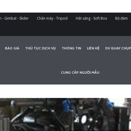
 - Gimbal - Slider
Chân máy - Tripod
Hắt sáng - Soft Box
Bộ đàm
BÁO GIÁ
THỦ TỤC DỊCH VỤ
THÔNG TIN
LIÊN HỆ
DV QUAY CHỤP
CUNG CẤP NGƯỜI MẪU