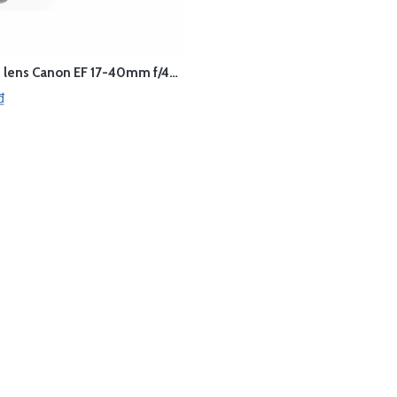
Cho thuê lens Canon EF 17-40mm f/4L USM
DỊCH VỤ
XEM NHANH
₫