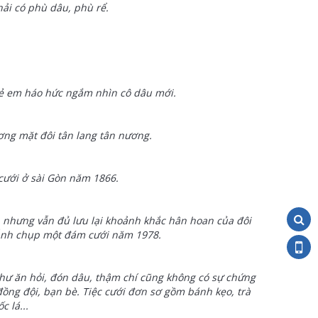
ải có phù dâu, phù rể.
rẻ em háo hức ngắm nhìn cô dâu mới.
ng mặt đôi tân lang tân nương.
cưới ở sài Gòn năm 1866.
 nhưng vẫn đủ lưu lại khoảnh khắc hân hoan của đôi
 Ảnh chụp một đám cưới năm 1978.
như ăn hỏi, đón dâu, thậm chí cũng không có sự chứng
đồng đội, bạn bè. Tiệc cưới đơn sơ gồm bánh kẹo, trà
c lá...