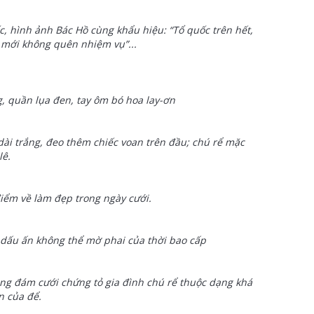
, hình ảnh Bác Hồ cùng khẩu hiệu: “Tổ quốc trên hết,
n mới không quên nhiệm vụ”...
g, quần lụa đen, tay ôm bó hoa lay-ơn
dài trắng, đeo thêm chiếc voan trên đầu; chú rể mặc
lê.
iểm về làm đẹp trong ngày cưới.
dấu ấn không thể mờ phai của thời bao cấp
ong đám cưới chứng tỏ gia đình chú rể thuộc dạng khá
n của để.