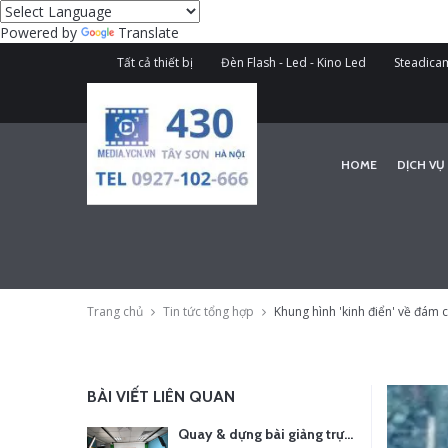
Powered by
Translate
Tất cả thiết bị
Đèn Flash - Led - Kino Led
Steadicam
HOME
DỊCH VỤ
Trang chủ
Tin tức tổng hợp
Khung hình 'kinh điển' về đám c
BÀI VIẾT LIÊN QUAN
Quay & dựng bài giảng trực tuyến – Xu hướng đào tạo thời đại số