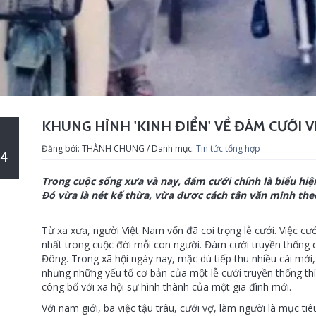
KHUNG HÌNH 'KINH ĐIỂN' VỀ ĐÁM CƯỚI V
Đăng bởi: THÀNH CHUNG / Danh mục:
Tin tức tổng hợp
4
Trong cuộc sống xưa và nay, đám cưới chính là biểu hiệ
Đó vừa là nét kế thừa, vừa đươc cách tân văn minh theo
Từ xa xưa, người Việt Nam vốn đã coi trọng lễ cưới. Việc cư
nhất trong cuộc đời mỗi con người. Đám cưới truyền thốn
Đông. Trong xã hội ngày nay, mặc dù tiếp thu nhiều cái mới, 
nhưng những yếu tố cơ bản của một lễ cưới truyền thống thì
công bố với xã hội sự hình thành của một gia đình mới.
Với nam giới, ba việc tậu trâu, cưới vợ, làm người là mục ti