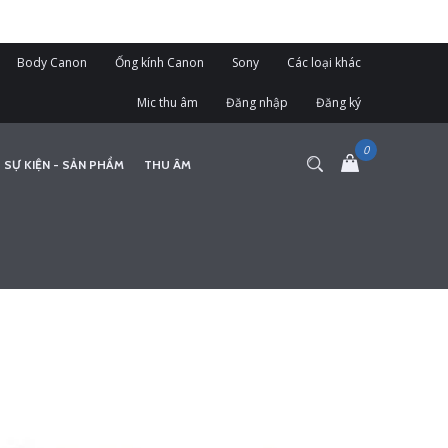
Body Canon
Ống kính Canon
Sony
Các loại khác
Mic thu âm
Đăng nhập
Đăng ký
 SỰ KIỆN - SẢN PHẨM
THU ÂM