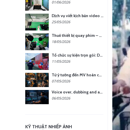
01/06/2026
Dịch vụ viết kịch bản video – Bước quan trọng quyết định thành công nội dung
25/05/2026
Thuê thiết bị quay phim – chụp ảnh: Giải pháp tối ưu chi phí cho doanh nghiệp
18/05/2026
Tổ chức sự kiện trọn gói: Doanh nghiệp được gì khi chọn đơn vị chuyên nghiệp?
11/05/2026
Từ ý tưởng đến MV hoàn chỉnh: giải pháp trọn gói tại YCN Media
07/05/2026
Voice over, dubbing and audio production services in Vietnam for global content
06/05/2026
KỸ THUẬT NHIẾP ẢNH