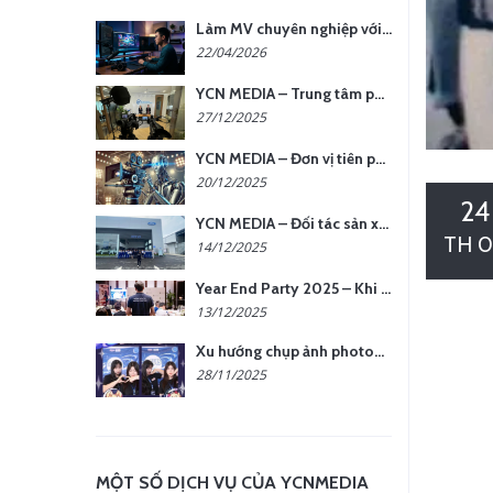
Làm MV chuyên nghiệp với chi phí tối ưu: nên chọn quay thực tế hay video AI?
22/04/2026
YCN MEDIA – Trung tâm phụ kiện quay chụp tại Hà Nội
27/12/2025
YCN MEDIA – Đơn vị tiên phong sản xuất hình ảnh & âm thanh bằng AI tại Hà Nội
20/12/2025
24
YCN MEDIA – Đối tác sản xuất hình ảnh chuyên nghiệp cho doanh nghiệp tại Hà Nội
TH 0
14/12/2025
Year End Party 2025 – Khi Khoảnh Khắc Trở Thành Dấu Ấn | Gói Ưu Đãi Tháng 12 Từ YCN Media
13/12/2025
Xu hướng chụp ảnh photobooth tại các sự kiện hiện nay
28/11/2025
MỘT SỐ DỊCH VỤ CỦA YCNMEDIA