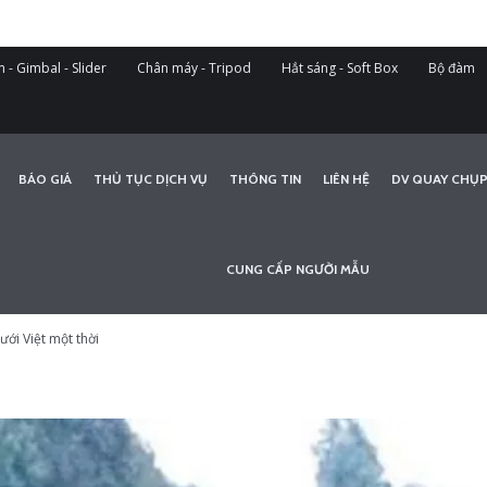
 - Gimbal - Slider
Chân máy - Tripod
Hắt sáng - Soft Box
Bộ đàm
BÁO GIÁ
THỦ TỤC DỊCH VỤ
THÔNG TIN
LIÊN HỆ
DV QUAY CHỤP
CUNG CẤP NGƯỜI MẪU
ưới Việt một thời