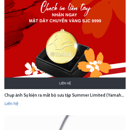
LIÊN HỆ
Chụp ảnh Sự kiện ra mắt bộ sưu tập Summer Limited (Yamaha Grande x M∙A∙C Cosmetics)
Liên hệ